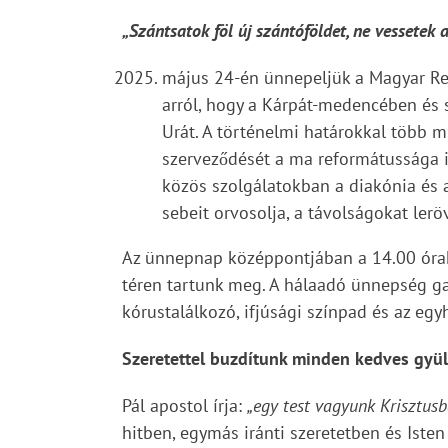
„Szántsatok föl új szántóföldet, ne vessetek 
május 24-én ünnepeljük a Magyar Re
arról, hogy a Kárpát-medencében és s
Urát. A történelmi határokkal több m
szerveződését a ma reformátussága is
közös szolgálatokban a diakónia és a
sebeit orvosolja, a távolságokat ler
Az ünnepnap középpontjában a 14.00 órako
téren tartunk meg. A hálaadó ünnepség ga
kórustalálkozó, ifjúsági színpad és az eg
Szeretettel buzdítunk minden kedves gyül
Pál apostol írja:
„egy test vagyunk Krisztus
hitben, egymás iránti szeretetben és Isten