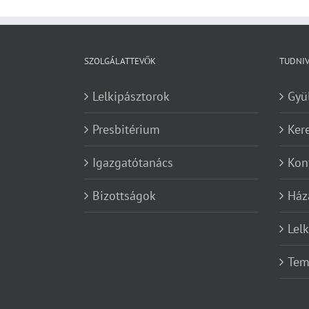
SZOLGÁLATTEVŐK
TUDNI
Lelkipásztorok
Gyü
Presbitérium
Ker
Igazgatótanács
Kon
Bizottságok
Ház
Lel
Tem