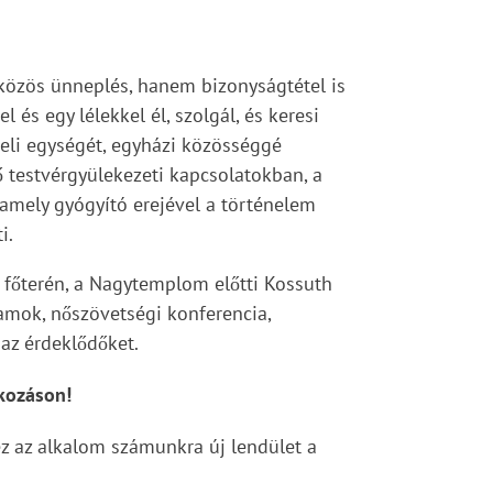
özös ünneplés, hanem bizonyságtétel is
és egy lélekkel él, szolgál, és keresi
nbeli egységét, egyházi közösséggé
ő testvérgyülekezeti kapcsolatokban, a
 amely gyógyító erejével a történelem
i.
 főterén, a Nagytemplom előtti Kossuth
amok, nőszövetségi konferencia,
az érdeklődőket.
lkozáson!
z az alkalom számunkra új lendület a