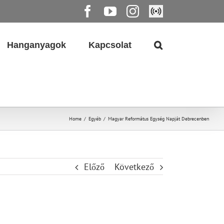
Facebook
YouTube
Instagram
Élő
közvetítés
Hanganyagok
Kapcsolat
Home
/
Egyéb
/
Magyar Református Egység Napját Debrecenben
Előző
Következő