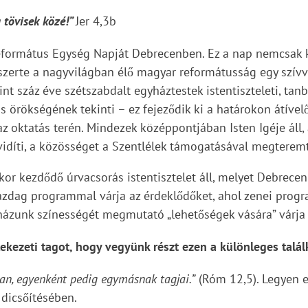
a tövisek közé!”
Jer 4,3b
formátus Egység Napját Debrecenben. Ez a nap nemcsak k
zerte a nagyvilágban élő magyar reformátusság egy szívvel 
int száz éve szétszabdalt egyháztestek istentiszteleti, ta
 örökségének tekinti – ez fejeződik ki a határokon átível
z oktatás terén. Mindezek középpontjában Isten Igéje áll,
övidíti, a közösséget a Szentlélek támogatásával megteremt
r kezdődő úrvacsorás istentisztelet áll, melyet Debrecen
zdag programmal várja az érdeklődőket, ahol zenei progr
yházunk színességét megmutató „lehetőségek vására” várja 
ekezeti tagot, hogy vegyünk részt ezen a különleges talá
ban, egyenként pedig egymásnak tagjai.”
(Róm 12,5). Legyen e
 dicsőítésében.