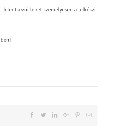
. Jelentkezni lehet személyesen a lelkészi
nben!
Facebook
Twitter
LinkedIn
Google+
Pinterest
Email