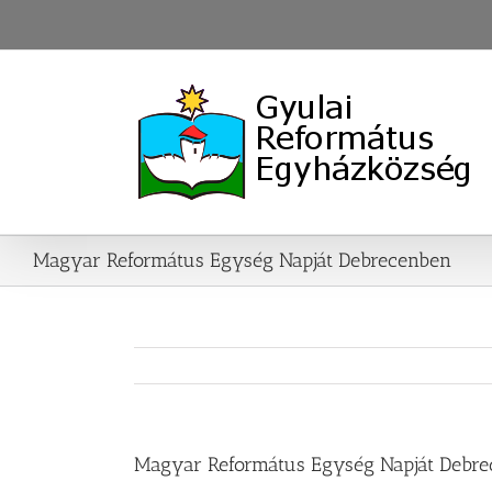
Skip
to
content
Magyar Református Egység Napját Debrecenben
Magyar Református Egység Napját Debr