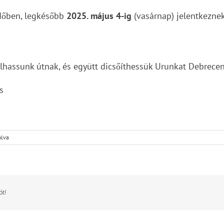
időben, legkésőbb
2025. május 4-ig
(vasárnap) jelentkeznek
ulhassunk útnak, és együtt dicsőíthessük Urunkat Debrece
s
olva
ót!