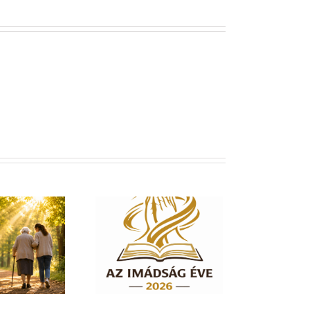
dság éve 2026 – El
em hagylak téged