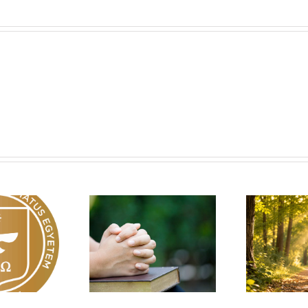
Egy fa kidől, messze
sárnapi üzenet –
Imá
hangzik. Nő az erdő, ki
Zsoltárok 149
n
hallja? – Diakónusok
vasárnapja – II. rész