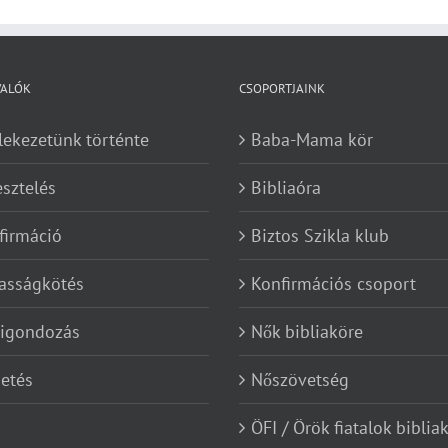
VALÓK
CSOPORTJAINK
lekezetünk történte
Baba-Mama kör
esztelés
Bibliaóra
firmáció
Biztos Szikla klub
asságkötés
Konfirmációs csoport
kigondozás
Nők bibliaköre
etés
Nőszövetség
ÖFI / Örök fiatalok biblia