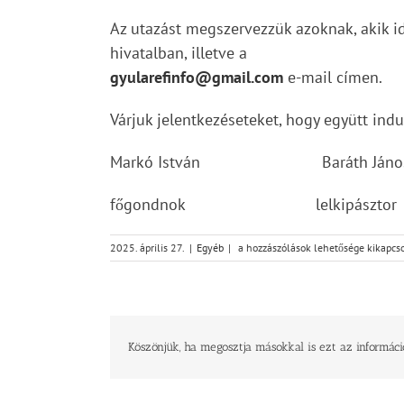
Az utazást megszervezzük azoknak, akik 
hivatalban, illetve a
gyularefinfo@gmail.com
e-mail címen.
Várjuk jelentkezéseteket, hogy együtt ind
Markó István Baráth Jáno
főgondnok lelkipásztor
Magyar
2025. április 27.
|
Egyéb
|
a hozzászólások lehetősége kikapcs
Református
Egység
Napját
Debrecenben
bejegyzéshez
Köszönjük, ha megosztja másokkal is ezt az informáci