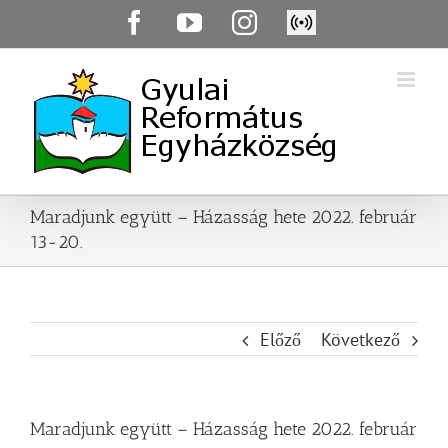
Skip
Facebook
YouTube
Instagram
Élő
to
közvetítés
content
Maradjunk együtt – Házasság hete 2022. február
13-20.
Előző
Következő
Maradjunk együtt – Házasság hete 2022. február