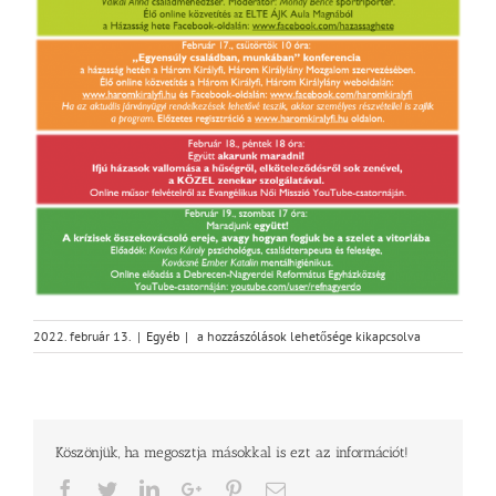
Maradjunk
2022. február 13.
|
Egyéb
|
a hozzászólások lehetősége kikapcsolva
együtt
–
Házasság
hete
2022.
Köszönjük, ha megosztja másokkal is ezt az információt!
február
13-
Facebook
Twitter
LinkedIn
Google+
Pinterest
Email
20.