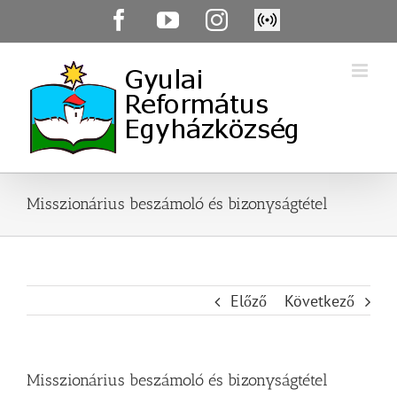
Skip
Facebook
YouTube
Instagram
Élő
to
közvetítés
content
Misszionárius beszámoló és bizonyságtétel
Előző
Következő
Misszionárius beszámoló és bizonyságtétel