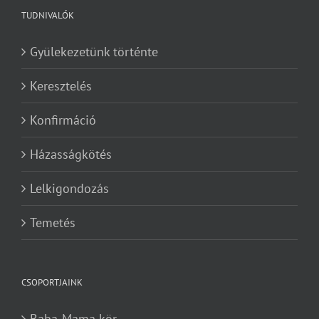
TUDNIVALÓK
Gyülekezetünk történte
Keresztelés
Konfirmáció
Házasságkötés
Lelkigondozás
Temetés
CSOPORTJAINK
Baba-Mama kör