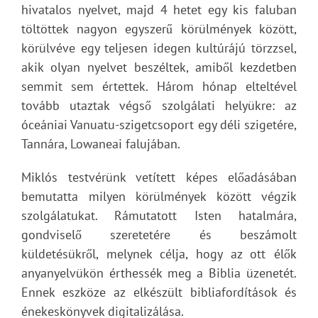
hivatalos nyelvet, majd 4 hetet egy kis faluban
töltöttek nagyon egyszerű körülmények között,
körülvéve egy teljesen idegen kultúrájú törzzsel,
akik olyan nyelvet beszéltek, amiből kezdetben
semmit sem értettek. Három hónap elteltével
tovább utaztak végső szolgálati helyükre: az
óceániai Vanuatu-szigetcsoport egy déli szigetére,
Tannára, Lowaneai falujában.
Miklós testvérünk vetített képes előadásában
bemutatta milyen körülmények között végzik
szolgálatukat. Rámutatott Isten hatalmára,
gondviselő szeretetére és beszámolt
küldetésükről, melynek célja, hogy az ott élők
anyanyelvükön érthessék meg a Biblia üzenetét.
Ennek eszköze az elkészült bibliafordítások és
énekeskönyvek digitalizálása.