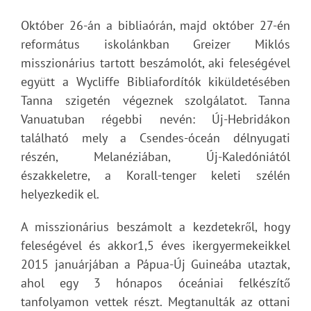
Október 26-án a bibliaórán, majd október 27-én
református iskolánkban Greizer Miklós
misszionárius tartott beszámolót, aki feleségével
együtt a Wycliffe Bibliafordítók kiküldetésében
Tanna szigetén végeznek szolgálatot. Tanna
Vanuatuban régebbi nevén: Új-Hebridákon
található mely a Csendes-óceán délnyugati
részén, Melanéziában, Új-Kaledóniától
északkeletre, a Korall-tenger keleti szélén
helyezkedik el.
A misszionárius beszámolt a kezdetekről, hogy
feleségével és akkor1,5 éves ikergyermekeikkel
2015 januárjában a Pápua-Új Guineába utaztak,
ahol egy 3 hónapos óceániai felkészítő
tanfolyamon vettek részt. Megtanulták az ottani