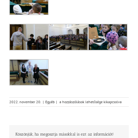
Misszionárius
2022. november 20.
|
Egyéb
|
a hozzászólások lehetősége kikapcsolva
beszámoló
és
bizonyságtétel
bejegyzéshez
Köszönjük, ha megosztja másokkal is ezt az információt!