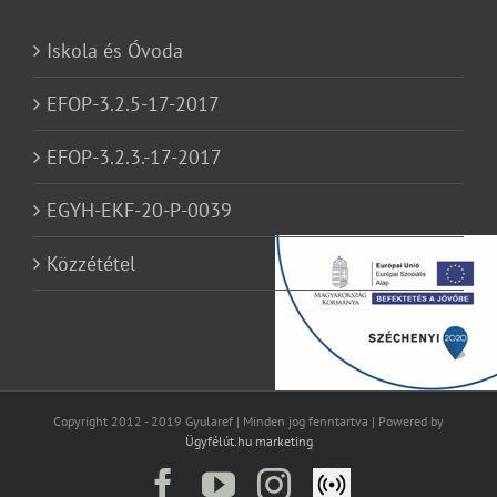
Iskola és Óvoda
EFOP-3.2.5-17-2017
EFOP-3.2.3.-17-2017
EGYH-EKF-20-P-0039
Közzététel
Copyright 2012 - 2019 Gyularef | Minden jog fenntartva | Powered by
Ügyfélút.hu marketing
Facebook
YouTube
Instagram
Élő