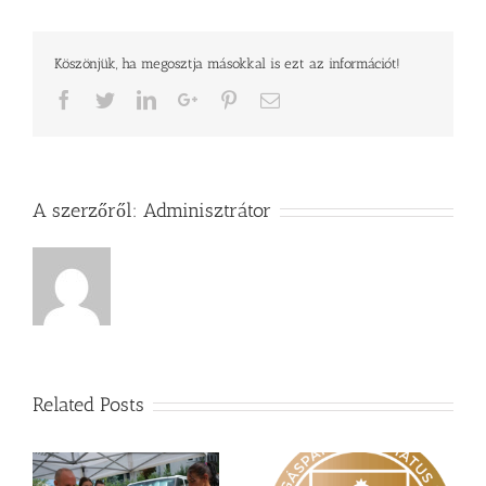
bejegyzéshez
Köszönjük, ha megosztja másokkal is ezt az információt!
Facebook
Twitter
LinkedIn
Google+
Pinterest
Email
A szerzőről:
Adminisztrátor
Related Posts