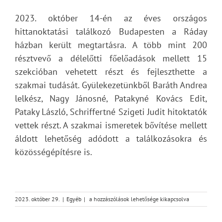
2023. október 14-én az éves országos
hittanoktatási találkozó Budapesten a Ráday
házban került megtartásra. A több mint 200
résztvevő a délelőtti főelőadások mellett 15
szekcióban vehetett részt és fejleszthette a
szakmai tudását. Gyülekezetünkből Baráth Andrea
lelkész, Nagy Jánosné, Patakyné Kovács Edit,
Pataky László, Schriffertné Szigeti Judit hitoktatók
vettek részt. A szakmai ismeretek bővítése mellett
áldott lehetőség adódott a találkozásokra és
közösségépítésre is.
Országos
2023. október 29.
|
Egyéb
|
a hozzászólások lehetősége kikapcsolva
Katechetikai
Találkozó