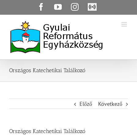
Skip
Facebook
YouTube
Instagram
Élő
to
közvetítés
content
Országos Katechetikai Találkozó
Előző
Következő
Országos Katechetikai Találkozó