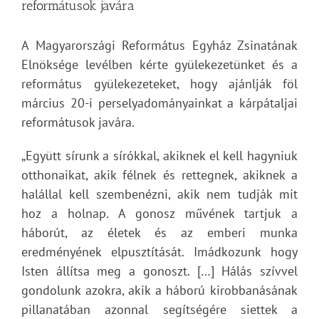
reformátusok javára
A Magyarországi Református Egyház Zsinatának
Elnöksége levélben kérte gyülekezetünket és a
református gyülekezeteket, hogy ajánlják föl
március 20-i perselyadományainkat a kárpátaljai
reformátusok javára.
„Együtt sírunk a sírókkal, akiknek el kell hagyniuk
otthonaikat, akik félnek és rettegnek, akiknek a
halállal kell szembenézni, akik nem tudják mit
hoz a holnap. A gonosz művének tartjuk a
háborút, az életek és az emberi munka
eredményének elpusztítását. Imádkozunk hogy
Isten állítsa meg a gonoszt. […] Hálás szívvel
gondolunk azokra, akik a háború kirobbanásának
pillanatában azonnal segítségére siettek a