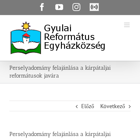
Skip
Facebook
YouTube
Instagram
Élő
to
közvetítés
content
Perselyadomány felajánlása a kárpátaljai
reformátusok javára
Előző
Következő
Perselyadomány felajánlása a kárpátaljai