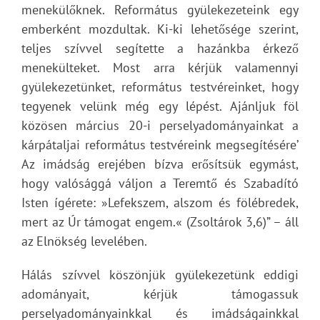
menekülőknek. Református gyülekezeteink egy
emberként mozdultak. Ki-ki lehetősége szerint,
teljes szívvel segítette a hazánkba érkező
menekülteket. Most arra kérjük valamennyi
gyülekezetünket, református testvéreinket, hogy
tegyenek velünk még egy lépést. Ajánljuk föl
közösen március 20-i perselyadományainkat a
kárpátaljai református testvéreink megsegítésére’
Az imádság erejében bízva erősítsük egymást,
hogy valósággá váljon a Teremtő és Szabadító
Isten ígérete: »Lefekszem, alszom és fölébredek,
mert az Úr támogat engem.« (Zsoltárok 3,6)” – áll
az Elnökség levelében.
Hálás szívvel köszönjük gyülekezetünk eddigi
adományait, kérjük támogassuk
perselyadományainkkal és imádságainkkal