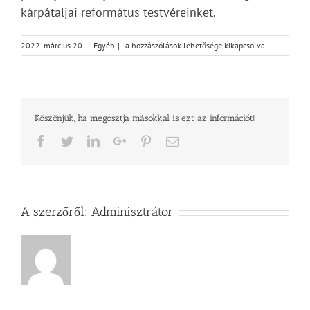
kárpátaljai református testvéreinket.
Perselyadomány
2022. március 20.
|
Egyéb
|
a hozzászólások lehetősége kikapcsolva
felajánlása
a
kárpátaljai
reformátusok
javára
Köszönjük, ha megosztja másokkal is ezt az információt!
bejegyzéshez
Facebook
Twitter
LinkedIn
Google+
Pinterest
Email
A szerzőről:
Adminisztrátor