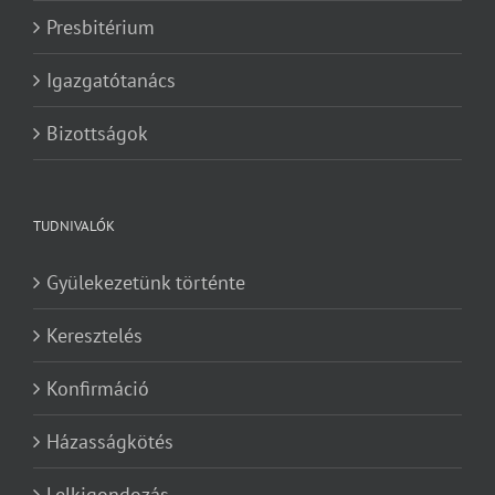
Presbitérium
Igazgatótanács
Bizottságok
TUDNIVALÓK
Gyülekezetünk történte
Keresztelés
Konfirmáció
Házasságkötés
Lelkigondozás