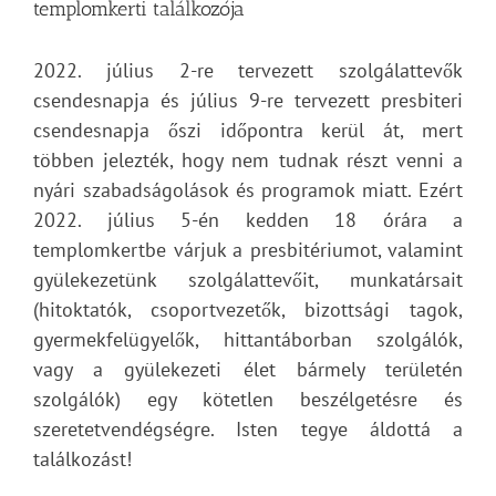
templomkerti találkozója
2022. július 2-re tervezett szolgálattevők
csendesnapja és július 9-re tervezett presbiteri
csendesnapja őszi időpontra kerül át, mert
többen jelezték, hogy nem tudnak részt venni a
nyári szabadságolások és programok miatt. Ezért
2022. július 5-én kedden 18 órára a
templomkertbe várjuk a presbitériumot, valamint
gyülekezetünk szolgálattevőit, munkatársait
(hitoktatók, csoportvezetők, bizottsági tagok,
gyermekfelügyelők, hittantáborban szolgálók,
vagy a gyülekezeti élet bármely területén
szolgálók) egy kötetlen beszélgetésre és
szeretetvendégségre. Isten tegye áldottá a
találkozást!