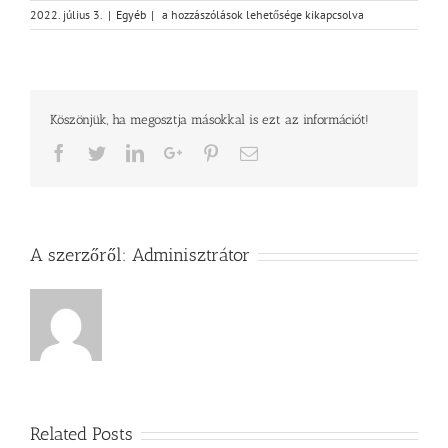
Presbiterek
2022. július 3.
|
Egyéb
|
a hozzászólások lehetősége kikapcsolva
és
gyülekezeti
munkatársak
templomkerti
találkozója
Köszönjük, ha megosztja másokkal is ezt az információt!
bejegyzéshez
Facebook
Twitter
LinkedIn
Google+
Pinterest
Email
A szerzőről:
Adminisztrátor
Related Posts