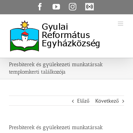
Skip
Facebook
YouTube
Instagram
Élő
to
közvetítés
content
Presbiterek és gyülekezeti munkatársak
templomkerti találkozója
Előző
Következő
Presbiterek és gyülekezeti munkatársak