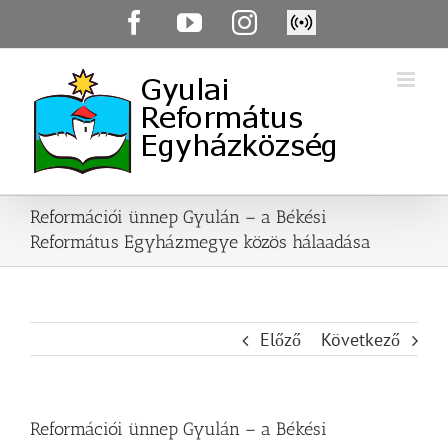
Skip
Facebook
YouTube
Instagram
Élő
to
közvetítés
content
Reformációi ünnep Gyulán – a Békési
Református Egyházmegye közös hálaadása
Előző
Következő
Reformációi ünnep Gyulán – a Békési