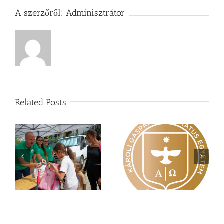
A szerzőről:
Adminisztrátor
Related Posts
Nagy érdeklődés övezi
Vasárnapi üzenet –
a
a Károli képzéseit
Zsoltárok 149