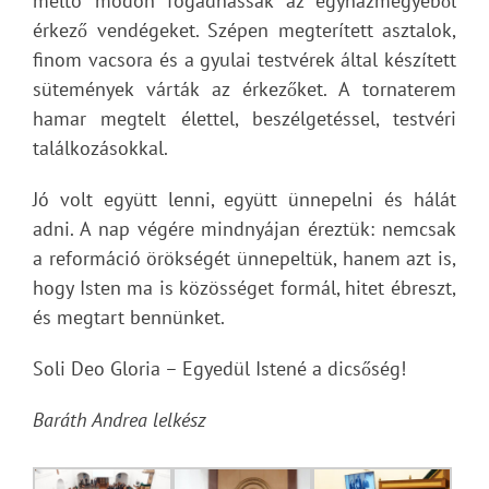
méltó módon fogadhassák az egyházmegyéből
érkező vendégeket. Szépen megterített asztalok,
finom vacsora és a gyulai testvérek által készített
sütemények várták az érkezőket. A tornaterem
hamar megtelt élettel, beszélgetéssel, testvéri
találkozásokkal.
Jó volt együtt lenni, együtt ünnepelni és hálát
adni. A nap végére mindnyájan éreztük: nemcsak
a reformáció örökségét ünnepeltük, hanem azt is,
hogy Isten ma is közösséget formál, hitet ébreszt,
és megtart bennünket.
Soli Deo Gloria – Egyedül Istené a dicsőség!
Baráth Andrea lelkész