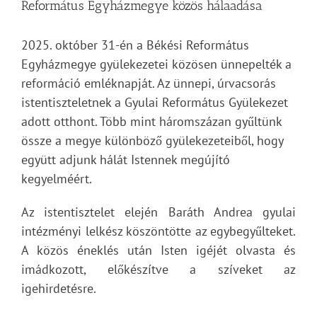
Református Egyházmegye közös hálaadása
2025. október 31-én a Békési Református
Egyházmegye gyülekezetei közösen ünnepelték a
reformáció emléknapját. Az ünnepi, úrvacsorás
istentiszteletnek a Gyulai Református Gyülekezet
adott otthont. Több mint háromszázan gyűltünk
össze a megye különböző gyülekezeteiből, hogy
együtt adjunk hálát Istennek megújító
kegyelméért.
Az istentisztelet elején Baráth Andrea gyulai
intézményi lelkész köszöntötte az egybegyűlteket.
A közös éneklés után Isten igéjét olvasta és
imádkozott, előkészítve a szíveket az
igehirdetésre.