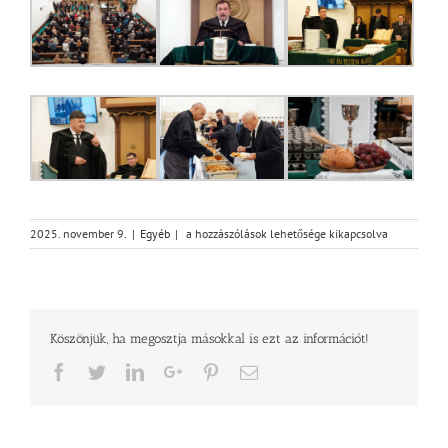
Reformációi
2025. november 9.
|
Egyéb
|
a hozzászólások lehetősége kikapcsolva
ünnep
Gyulán
–
a
Békési
Köszönjük, ha megosztja másokkal is ezt az információt!
Református
Egyházmegye
Facebook
Twitter
LinkedIn
Google+
Pinterest
Email
közös
hálaadása
bejegyzéshez