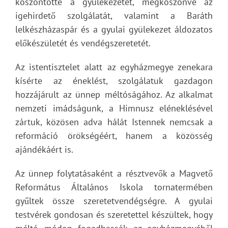
köszöntötte a gyülekezetet, megköszönve az
igehirdető szolgálatát, valamint a Baráth
lelkészházaspár és a gyulai gyülekezet áldozatos
előkészületét és vendégszeretetét.
Az istentisztelet alatt az egyházmegye zenekara
kísérte az éneklést, szolgálatuk gazdagon
hozzájárult az ünnep méltóságához. Az alkalmat
nemzeti imádságunk, a Himnusz eléneklésével
zártuk, közösen adva hálát Istennek nemcsak a
reformáció örökségéért, hanem a közösség
ajándékáért is.
Az ünnep folytatásaként a résztvevők a Magvető
Református Általános Iskola tornatermében
gyűltek össze szeretetvendégségre. A gyulai
testvérek gondosan és szeretettel készültek, hogy