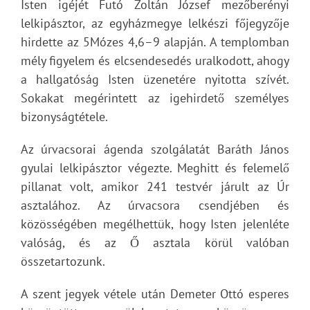
Isten igéjét Futó Zoltán József mezőberényi
lelkipásztor, az egyházmegye lelkészi főjegyzője
hirdette az 5Mózes 4,6–9 alapján. A templomban
mély figyelem és elcsendesedés uralkodott, ahogy
a hallgatóság Isten üzenetére nyitotta szívét.
Sokakat megérintett az igehirdető személyes
bizonyságtétele.
Az úrvacsorai ágenda szolgálatát Baráth János
gyulai lelkipásztor végezte. Meghitt és felemelő
pillanat volt, amikor 241 testvér járult az Úr
asztalához. Az úrvacsora csendjében és
közösségében megélhettük, hogy Isten jelenléte
valóság, és az Ő asztala körül valóban
összetartozunk.
A szent jegyek vétele után Demeter Ottó esperes