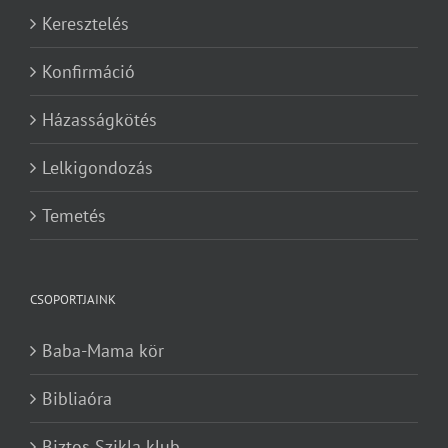
Keresztelés
Konfirmáció
Házasságkötés
Lelkigondozás
Temetés
CSOPORTJAINK
Baba-Mama kör
Bibliaóra
Biztos Szikla klub