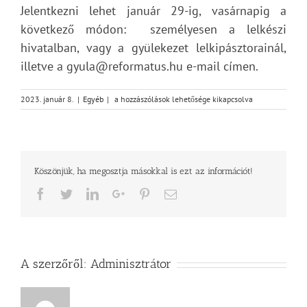
Jelentkezni lehet január 29-ig, vasárnapig a
következő módon: személyesen a lelkészi
hivatalban, vagy a gyülekezet lelkipásztorainál,
illetve a gyula@reformatus.hu e-mail címen.
Református
2023. január 8.
|
Egyéb
|
a hozzászólások lehetősége kikapcsolva
hit
alapjai
kurzus
–
Felnőtt
Köszönjük, ha megosztja másokkal is ezt az információt!
konfirmációt
előkészítő
Facebook
Twitter
LinkedIn
Google+
Pinterest
Email
alkalom
bejegyzéshez
A szerzőről:
Adminisztrátor