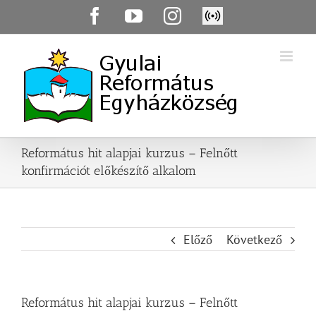
Skip
Facebook
YouTube
Instagram
Élő
to
közvetítés
content
Református hit alapjai kurzus – Felnőtt
konfirmációt előkészítő alkalom
Előző
Következő
Református hit alapjai kurzus – Felnőtt