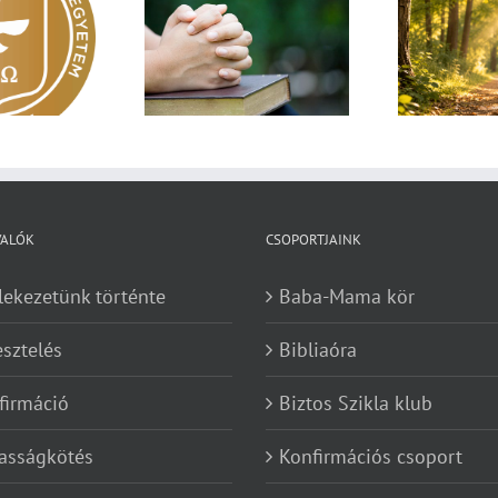
Egy fa kidől, messze
sárnapi üzenet –
Imá
hangzik. Nő az erdő, ki
Zsoltárok 149
n
hallja? – Diakónusok
vasárnapja – II. rész
VALÓK
CSOPORTJAINK
lekezetünk történte
Baba-Mama kör
esztelés
Bibliaóra
firmáció
Biztos Szikla klub
asságkötés
Konfirmációs csoport