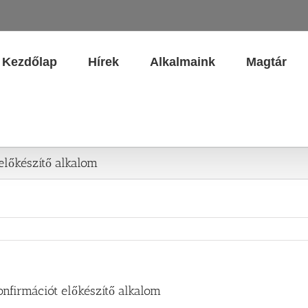
Kezdőlap
Hírek
Alkalmaink
Magtár
 előkészítő alkalom
onfirmációt előkészítő alkalom