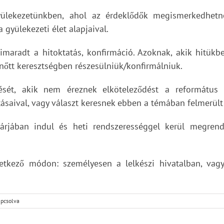
yülekezetünkben, ahol az érdeklődők megismerkedhetnek
a gyülekezeti élet alapjaival.
 kimaradt a hitoktatás, konfirmáció. Azoknak, akik hitü
lnőtt keresztségben részesülniük/konfirmálniuk.
zését, akik nem éreznek elköteleződést a református 
ásaival, vagy választ keresnek ebben a témában felmerült
árjában indul és heti rendszerességgel kerül megrend
tkező módon: személyesen a lelkészi hivatalban, vagy a
apcsolva