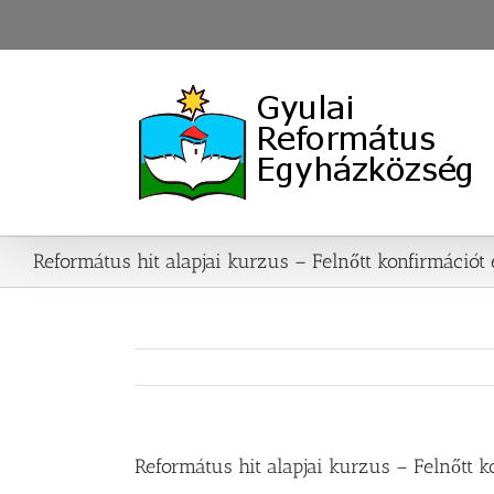
Skip
to
content
Református hit alapjai kurzus – Felnőtt konfirmációt
Református hit alapjai kurzus – Felnőtt k