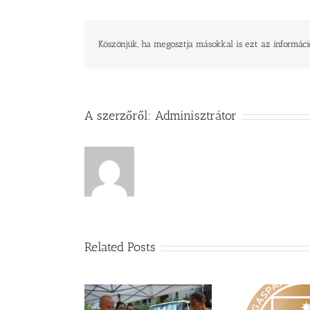
kurzus
–
Felnőtt
konfirmációt
Köszönjük, ha megosztja másokkal is ezt az informáci
előkészítő
alkalom
bejegyzéshez
A szerzőről:
Adminisztrátor
Related Posts