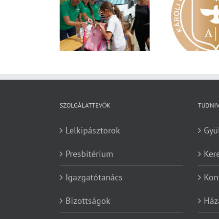
dén nyáron is
Nagy érdeklődés övezi a
Va
zereket gyűjt a
Károli képzéseit
yar Református
retetszolgálat
SZOLGÁLATTEVŐK
TUDNI
Lelkipásztorok
Gyü
Presbitérium
Ker
Igazgatótanács
Kon
Bizottságok
Ház