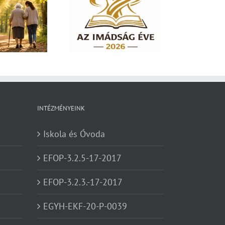
dság éve 2026 – El
em hagylak téged
INTÉZMÉNYEINK
Iskola és Óvoda
EFOP-3.2.5-17-2017
EFOP-3.2.3.-17-2017
EGYH-EKF-20-P-0039