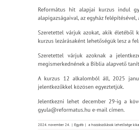
Református hit alapjai kurzus indul g
alapigazságaival, az egyház felépítésével, 
Szeretettel várjuk azokat, akik életéből
kurzus lezárásaként lehetőségük lesz a fe
Szeretettel várjuk azoknak a jelentke
megismerkednének a Biblia alapvető tanít
A kurzus 12 alkalomból áll, 2025 janu
jelentkezőkkel közösen egyeztetjük.
Jelentkezni lehet december 29-ig a köve
gyula@reformatus.hu e-mail címen.
Református
2024. november 24.
|
Egyéb
|
a hozzászólások lehetősége kik
hit
alapjai