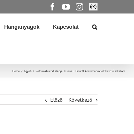
Facebook
YouTube
Instagram
Élő
közvetítés
Hanganyagok
Kapcsolat
Home
/
Egyéb
/
Református hit alapjai kurzus – Felnőtt konfirmációt előkészítő alkalom
Előző
Következő