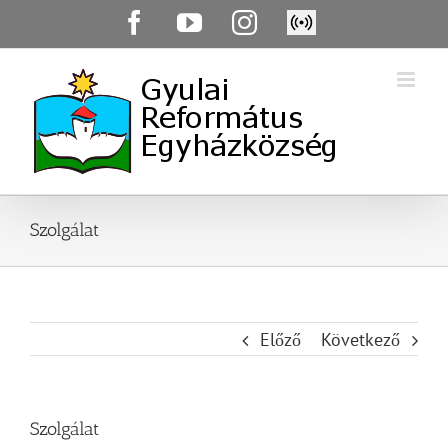
Skip
Facebook
YouTube
Instagram
Élő
to
közvetítés
content
Szolgálat
Előző
Következő
Szolgálat