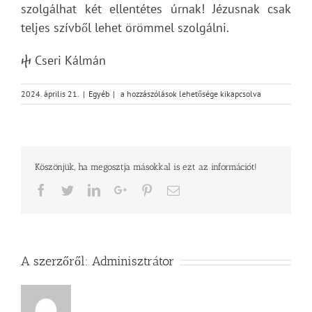
szolgálhat két ellentétes úrnak! Jézusnak csak
teljes szívből lehet örömmel szolgálni.
ⴕ Cseri Kálmán
Szolgálat
2024. április 21.
|
Egyéb
|
a hozzászólások lehetősége kikapcsolva
bejegyzéshez
Köszönjük, ha megosztja másokkal is ezt az információt!
Facebook
Twitter
LinkedIn
Google+
Pinterest
Email
A szerzőről:
Adminisztrátor