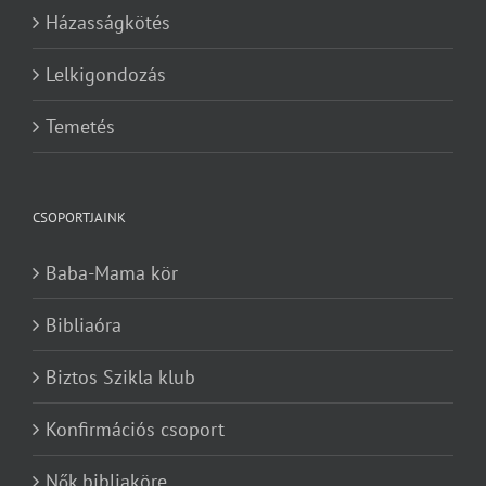
Házasságkötés
Lelkigondozás
Temetés
CSOPORTJAINK
Baba-Mama kör
Bibliaóra
Biztos Szikla klub
Konfirmációs csoport
Nők bibliaköre