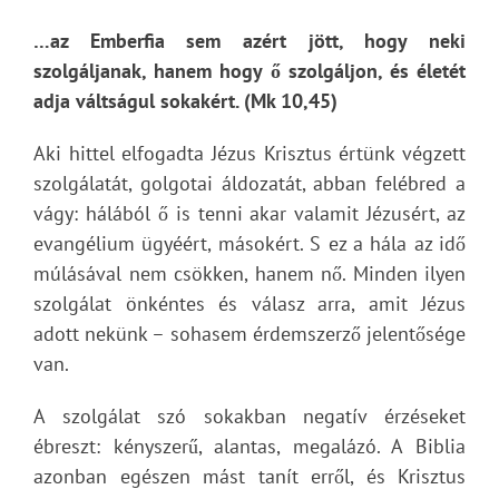
…az Emberfia sem azért jött, hogy neki
szolgáljanak, hanem hogy ő szolgáljon, és életét
adja váltságul sokakért. (Mk 10,45)
Aki hittel elfogadta Jézus Krisztus értünk végzett
szolgálatát, golgotai áldozatát, abban felébred a
vágy: hálából ő is tenni akar valamit Jézusért, az
evangélium ügyéért, másokért. S ez a hála az idő
múlásával nem csökken, hanem nő. Minden ilyen
szolgálat önkéntes és válasz arra, amit Jézus
adott nekünk – sohasem érdemszerző jelentősége
van.
A szolgálat szó sokakban negatív érzéseket
ébreszt: kényszerű, alantas, megalázó. A Biblia
azonban egészen mást tanít erről, és Krisztus