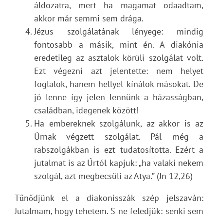
áldozatra, mert ha magamat odaadtam,
akkor már semmi sem drága.
Jézus szolgálatának lényege: mindig
fontosabb a másik, mint én. A diakónia
eredetileg az asztalok körüli szolgálat volt.
Ezt végezni azt jelentette: nem helyet
foglalok, hanem hellyel kínálok másokat. De
jó lenne így jelen lennünk a házasságban,
családban, idegenek között!
Ha embereknek szolgálunk, az akkor is az
Úrnak végzett szolgálat. Pál még a
rabszolgákban is ezt tudatosította. Ezért a
jutalmat is az Úrtól kapjuk: „ha valaki nekem
szolgál, azt megbecsüli az Atya.” (Jn 12,26)
Tűnődjünk el a diakonisszák szép jelszaván:
Jutalmam, hogy tehetem. S ne feledjük: senki sem