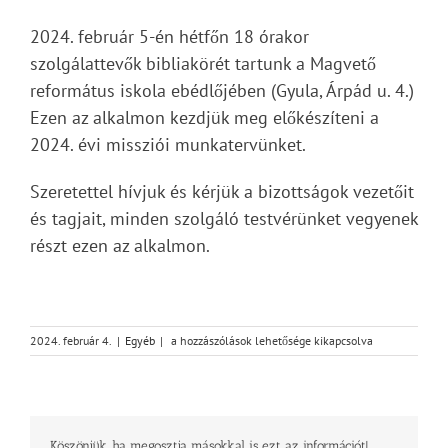
2024. február 5-én hétfőn 18 órakor
szolgálattevők bibliakörét tartunk a Magvető
református iskola ebédlőjében (Gyula, Árpád u. 4.)
Ezen az alkalmon kezdjük meg előkészíteni a
2024. évi missziói munkatervünket.
Szeretettel hívjuk és kérjük a bizottságok vezetőit
és tagjait, minden szolgáló testvérünket vegyenek
részt ezen az alkalmon.
Szolgálattevők
2024. február 4.
|
Egyéb
|
a hozzászólások lehetősége kikapcsolva
bibliaköre
bejegyzéshez
Köszönjük, ha megosztja másokkal is ezt az információt!