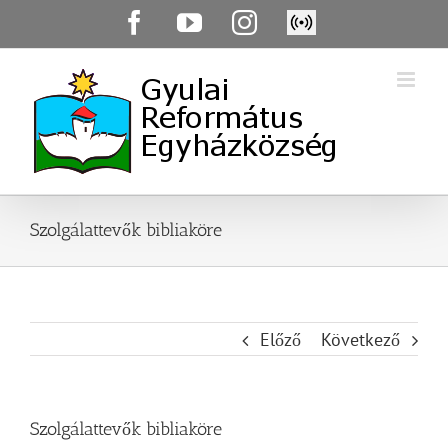
Skip
Facebook
YouTube
Instagram
Élő
to
közvetítés
content
Szolgálattevők bibliaköre
Előző
Következő
Szolgálattevők bibliaköre