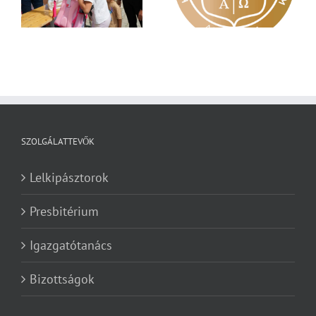
a Károli képzéseit
Zsoltárok 149
SZOLGÁLATTEVŐK
Lelkipásztorok
Presbitérium
Igazgatótanács
Bizottságok