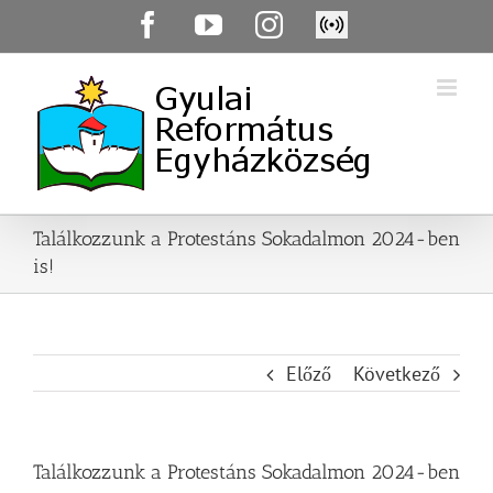
Skip
Facebook
YouTube
Instagram
Élő
to
közvetítés
content
Találkozzunk a Protestáns Sokadalmon 2024-ben
is!
Előző
Következő
Találkozzunk a Protestáns Sokadalmon 2024-ben