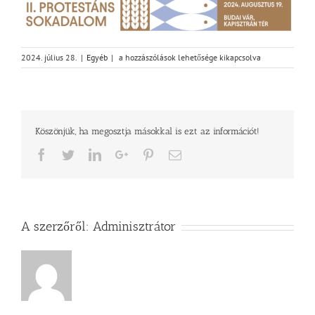
Találkozzunk
2024. július 28.
|
Egyéb
|
a hozzászólások lehetősége kikapcsolva
a
Protestáns
Sokadalmon
2024-
ben
Köszönjük, ha megosztja másokkal is ezt az információt!
is!
bejegyzéshez
Facebook
Twitter
LinkedIn
Google+
Pinterest
Email
A szerzőről:
Adminisztrátor