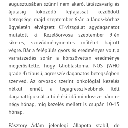
augusztusában szűnni nem akaró, látászavarig és
ájulásig fokozódó fejfájással kezdődött
betegsége, majd szeptember 6-án a János-kórház
ügyeletén elvégzett CT-vizsgálat agydaganatot
mutatott ki. Kezelőorvosa szeptember 9-én
sikeres, szövődménymentes műtétet hajtott
végre. Bár a felépülés gyors és eredményes volt, a
varratszedés során a kórszövettan eredménye
megerősítette, hogy Glioblastoma, NOS (WHO
grade 4) típusú, agresszív daganatos betegségben
szenved. Az orvosok szerint onkológiai kezelés
nélkül ennél, a legagresszívebbnek ítélt
daganattípusnál a túlélési idő mindössze három-
négy hónap, míg kezelés mellett is csupán 10-15
hónap.
Pásztory Ádám jelenlegi állapota stabil, de