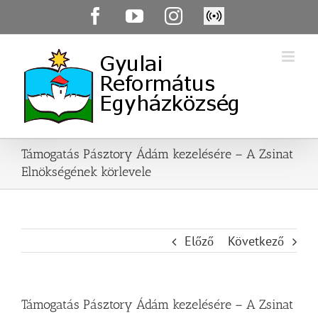
Skip
Facebook
YouTube
Instagram
Élő
to
közvetítés
content
Támogatás Pásztory Ádám kezelésére – A Zsinat
Elnökségének körlevele
Előző
Következő
Támogatás Pásztory Ádám kezelésére – A Zsinat