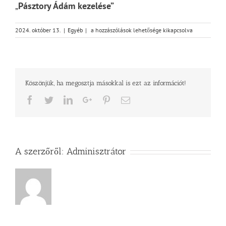
„
Pásztory Ádám kezelése”
Támogatás
2024. október 13.
|
Egyéb
|
a hozzászólások lehetősége kikapcsolva
Pásztory
Ádám
kezelésére
–
A
Köszönjük, ha megosztja másokkal is ezt az információt!
Zsinat
Elnökségének
Facebook
Twitter
LinkedIn
Google+
Pinterest
Email
körlevele
bejegyzéshez
A szerzőről:
Adminisztrátor