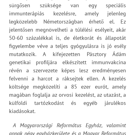
sürgősen szüksége van egy speciális
immunterápiás kezelésre, amely jelenleg
legközelebb Németországban érhető el. Ez
jelentősen megnövelheti a túlélési esélyeit, akár
50-60 százalékkal is, de életkorát és állapotát
figyelembe véve a teljes gyógyulásra is jó esély
mutatkozik. A kifejezetten Pásztory Ádám
genetikai profiljára elkészített immunvakcina
révén a szervezete képes lesz eredményesen
felvenni a harcot a ráksejtek ellen. A kezelés
költsége megközelíti a 85 ezer eurót, amely
magában foglalja az orvosi kezelést, az utazást, a
külföldi tartózkodást és egyéb járulékos
kiadásokat.
A Magyarországi Református Egyház, valamint
annak négy egyházkerülete és a Magyar Református