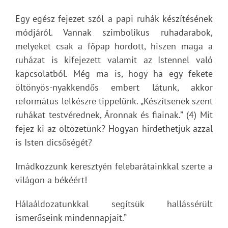
Egy egész fejezet szól a papi ruhák készítésének
módjáról. Vannak szimbolikus ruhadarabok,
melyeket csak a főpap hordott, hiszen maga a
ruházat is kifejezett valamit az Istennel való
kapcsolatból. Még ma is, hogy ha egy fekete
öltönyös-nyakkendős embert látunk, akkor
református lelkészre tippelünk. „Készítsenek szent
ruhákat testvérednek, Áronnak és fiainak.” (4) Mit
fejez ki az öltözetünk? Hogyan hirdethetjük azzal
is Isten dicsőségét?
Imádkozzunk keresztyén felebarátainkkal szerte a
világon a békéért!
Hálaáldozatunkkal segítsük hallássérült
ismerőseink mindennapjait.”