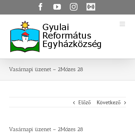
Skip
Facebook
YouTube
Instagram
Élő
to
közvetítés
content
Vasárnapi üzenet – 2Mózes 28
Előző
Következő
Vasárnapi üzenet – 2Mózes 28