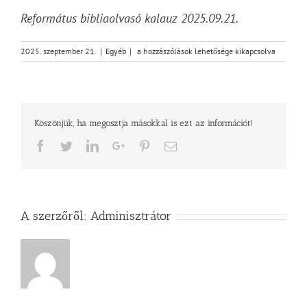
Református bibliaolvasó kalauz 2025.09.21.
Vasárnapi
2025. szeptember 21.
|
Egyéb
|
a hozzászólások lehetősége kikapcsolva
üzenet
–
2Mózes
28
bejegyzéshez
Köszönjük, ha megosztja másokkal is ezt az információt!
Facebook
Twitter
LinkedIn
Google+
Pinterest
Email
A szerzőről:
Adminisztrátor