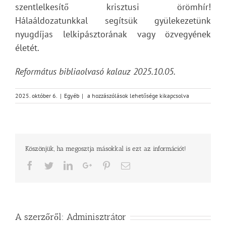
szentlelkesítő krisztusi örömhír!
Hálaáldozatunkkal segítsük gyülekezetünk
nyugdíjas lelkipásztorának vagy özvegyének
életét.
Református bibliaolvasó kalauz 2025.10.05.
Vasárnapi
2025. október 6.
|
Egyéb
|
a hozzászólások lehetősége kikapcsolva
üzenet
–
2Mózes
39
bejegyzéshez
Köszönjük, ha megosztja másokkal is ezt az információt!
Facebook
Twitter
LinkedIn
Google+
Pinterest
Email
A szerzőről:
Adminisztrátor