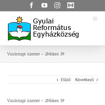
Skip
Facebook
YouTube
Instagram
Élő
to
közvetítés
content
Vasárnapi üzenet – 2Mózes 39
Előző
Következő
Vasárnapi üzenet – 2Mózes 39