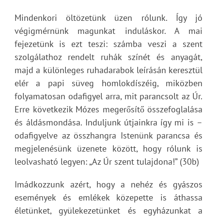
Mindenkori öltözetünk üzen rólunk. Így jó
végigmérnünk magunkat induláskor. A mai
fejezetünk is ezt teszi: számba veszi a szent
szolgálathoz rendelt ruhák színét és anyagát,
majd a különleges ruhadarabok leírásán keresztül
elér a papi süveg homlokdíszéig, miközben
folyamatosan odafigyel arra, mit parancsolt az Úr.
Erre következik Mózes megerősítő összefoglalása
és áldásmondása. Induljunk útjainkra így mi is –
odafigyelve az összhangra Istenünk parancsa és
megjelenésünk üzenete között, hogy rólunk is
leolvasható legyen: „Az Úr szent tulajdona!” (30b)
Imádkozzunk azért, hogy a nehéz és gyászos
események és emlékek közepette is áthassa
életünket, gyülekezetünket és egyházunkat a