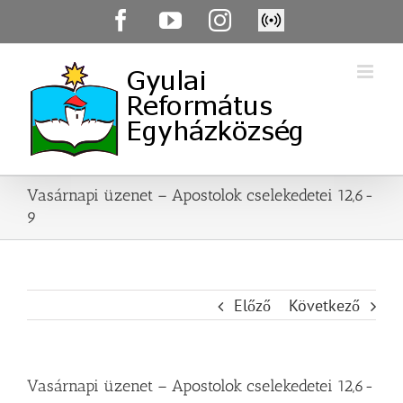
Skip
Facebook
YouTube
Instagram
Élő
to
közvetítés
content
Vasárnapi üzenet – Apostolok cselekedetei 12,6-
9
Előző
Következő
Vasárnapi üzenet – Apostolok cselekedetei 12,6-