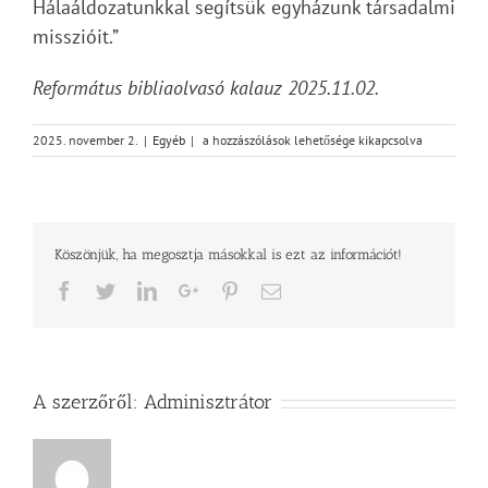
Hálaáldozatunkkal segítsük egyházunk társadalmi
misszióit.”
Református bibliaolvasó kalauz 2025.11.02.
Vasárnapi
2025. november 2.
|
Egyéb
|
a hozzászólások lehetősége kikapcsolva
üzenet
–
Apostolok
cselekedetei
12,6-
Köszönjük, ha megosztja másokkal is ezt az információt!
9
bejegyzéshez
Facebook
Twitter
LinkedIn
Google+
Pinterest
Email
A szerzőről:
Adminisztrátor