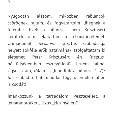
9
Nyugodtan alszom, miközben rabláncok
csörögnek rajtam, és fogvatartóim lihegnek a
fülembe. Ezek a bilincsek nem Krisztusért
kerültek rám, elaltattam a lelkiismeretemet.
Önmagamat becsapva Krisztus szabadsága
helyett sokféle erők hatalmának szolgáltattam ki
életemet. Péter Krisztusért, én Krisztus-
nélküliségemben észrevétlenül lettem rabbá.
Ugye, Uram, rólam is „lehulltak a bilincsek” (7)?
Jöjj szabadító hatalmaddal, tégy az én életemben
is csodát!
Imádkozzunk a társadalom veszteseiért, a
lemaradottakért, Jézus „kicsinyeiért”.