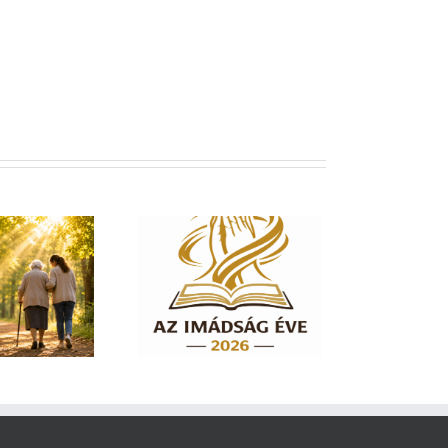
dság éve 2026 – El
em hagylak téged