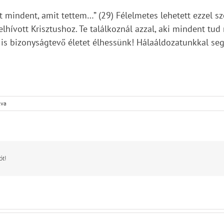
 mindent, amit tettem…” (29) Félelmetes lehetett ezzel s
lhívott Krisztushoz. Te találkoznál azzal, aki mindent tud
s bizonyságtevő életet élhessünk! Hálaáldozatunkkal segít
lva
ót!