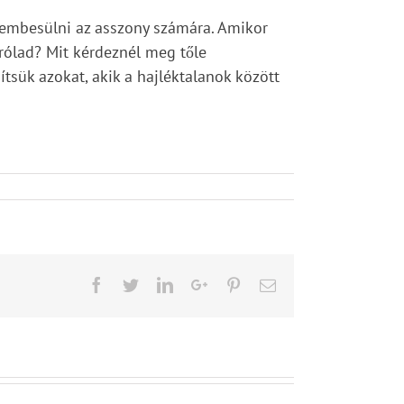
zembesülni az asszony számára. Amikor
 rólad? Mit kérdeznél meg tőle
sük azokat, akik a hajléktalanok között
Facebook
Twitter
LinkedIn
Google+
Pinterest
Email