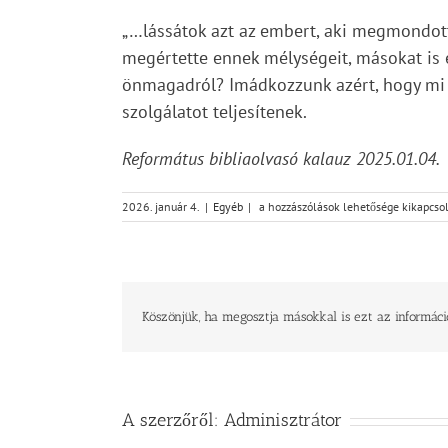
„…lássátok azt az embert, aki megmondott
megértette ennek mélységeit, másokat is e
önmagadról? Imádkozzunk azért, hogy mi i
szolgálatot teljesítenek.
Református bibliaolvasó kalauz 2025.01.04.
Vasárnapi
2026. január 4.
|
Egyéb
|
a hozzászólások lehetősége kikapcso
üzenet
–
János
4,27-
30
bejegyzéshez
Köszönjük, ha megosztja másokkal is ezt az informáci
A szerzőről:
Adminisztrátor