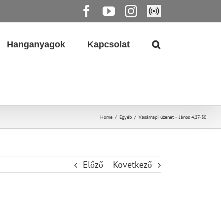
Facebook
YouTube
Instagram
Élő
közvetítés
Hanganyagok
Kapcsolat
Home
/
Egyéb
/
Vasárnapi üzenet – János 4,27-30
Előző
Következő