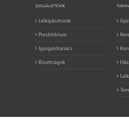
SZOLGÁLATTEVŐK
TUDNI
Lelkipásztorok
Gyü
Presbitérium
Ker
Igazgatótanács
Kon
Bizottságok
Ház
Lel
Tem