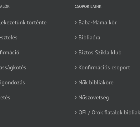
VALÓK
CSOPORTJAINK
lekezetünk történte
Baba-Mama kör
esztelés
Bibliaóra
firmáció
Biztos Szikla klub
asságkötés
Konfirmációs csoport
kigondozás
Nők bibliaköre
etés
Nőszövetség
ÖFI / Örök fiatalok biblia