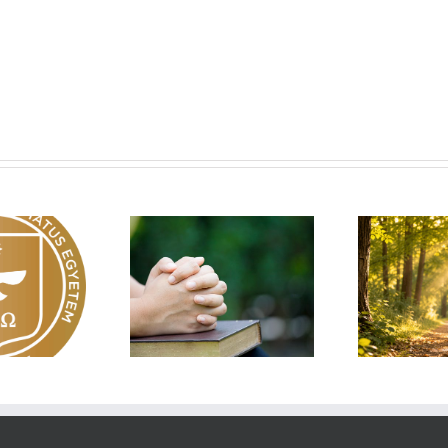
Egy fa kidől, messze
sárnapi üzenet –
Imá
hangzik. Nő az erdő, ki
Zsoltárok 149
n
hallja? – Diakónusok
vasárnapja – II. rész