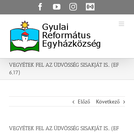
Skip
Facebook
YouTube
Instagram
Élő
to
közvetítés
content
VEGYÉTEK FEL AZ ÜDVÖSSÉG SISAKJÁT IS… (EF
6,17)
Előző
Következő
VEGYÉTEK FEL AZ ÜDVÖSSÉG SISAKJÁT IS… (EF