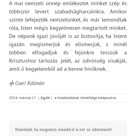
A mai nemzeti ünnep emlékeztet minket szép és
többször levert szabadságharcainkra. Amikor
szinte lefejezték nemzetünket, és már lemondtak
róla, Isten mégis kegyelmesen megtartott minket.
De népünk igazi jövőjét is az biztosítja, ha Istent
igazán megismerjük és elismerjük, s minél
többen elfogadjuk és fejünkre tesszük a
Krisztushoz tartozás jelét, az üdvösség sisakját,
amit ő kegyelemből ad a benne hívőknek.
ⴕ Cseri Kálmán
VEGYÉTEK
2024. március 17.
|
Egyéb
|
a hozzászólások lehetősége kikapcsolva
FEL
AZ
ÜDVÖSSÉG
SISAKJÁT
IS…
Köszönjük, ha megosztja másokkal is ezt az információt!
(EF
6,17)