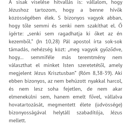
A sisak viselése hitvallás is: vállalom, hogy
Jézushoz tartozom, hogy a benne hívők
közösségében élek. S bizonyos vagyok abban,
hogy tőle semmi és senki nem szakíthat el. Ő
ígérte: „senki sem ragadhatja ki őket az én
kezemből.” (Jn 10,28) Pál apostol írta sok-sok
támadás, nehézség közt: „meg vagyok győződve,
hogy… semmiféle más teremtmény nem
választhat el minket Isten szeretetétől, amely
megjelent Jézus Krisztusban” (Róm 8,38-39). Aki
ebben bizonyos, az nem behúzott nyakkal harcol,
és nem lesz soha fejetlen, de nem akar
elmenekülni sem, hanem emelt fővel, vállalva
hovatartozását, megmentett élete (üdvössége)
bizonyosságával helytáll szabadítója, Jézus
mellett.