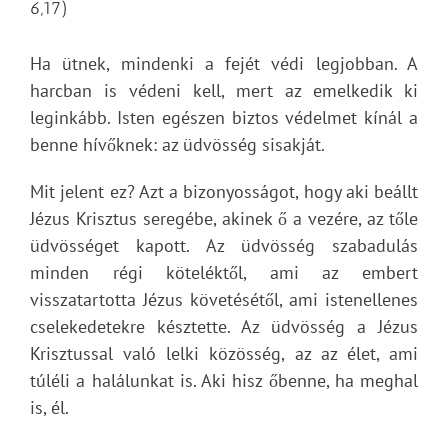
6,17)
Ha ütnek, mindenki a fejét védi legjobban. A
harcban is védeni kell, mert az emelkedik ki
leginkább. Isten egészen biztos védelmet kínál a
benne hívőknek: az üdvösség sisakját.
Mit jelent ez? Azt a bizonyosságot, hogy aki beállt
Jézus Krisztus seregébe, akinek ő a vezére, az tőle
üdvösséget kapott. Az üdvösség szabadulás
minden régi köteléktől, ami az embert
visszatartotta Jézus követésétől, ami istenellenes
cselekedetekre késztette. Az üdvösség a Jézus
Krisztussal való lelki közösség, az az élet, ami
túléli a halálunkat is. Aki hisz őbenne, ha meghal
is, él.