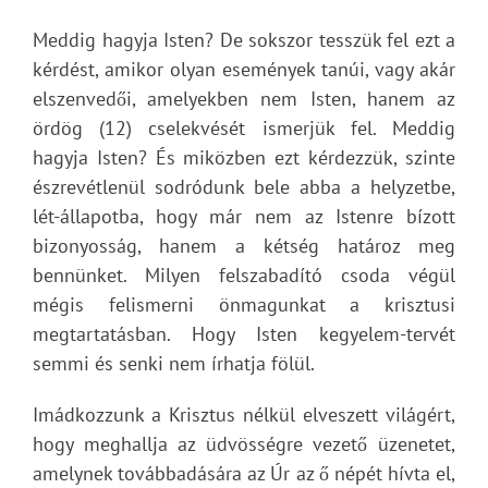
Meddig hagyja Isten? De sokszor tesszük fel ezt a
kérdést, amikor olyan események tanúi, vagy akár
elszenvedői, amelyekben nem Isten, hanem az
ördög (12) cselekvését ismerjük fel. Meddig
hagyja Isten? És miközben ezt kérdezzük, szinte
észrevétlenül sodródunk bele abba a helyzetbe,
lét-állapotba, hogy már nem az Istenre bízott
bizonyosság, hanem a kétség határoz meg
bennünket. Milyen felszabadító csoda végül
mégis felismerni önmagunkat a krisztusi
megtartatásban. Hogy Isten kegyelem-tervét
semmi és senki nem írhatja fölül.
Imádkozzunk a Krisztus nélkül elveszett világért,
hogy meghallja az üdvösségre vezető üzenetet,
amelynek továbbadására az Úr az ő népét hívta el,