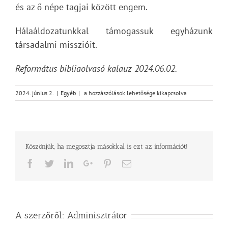
és az ő népe tagjai között engem.
Hálaáldozatunkkal támogassuk egyházunk
társadalmi misszióit.
Református bibliaolvasó kalauz 2024.06.02.
2024
2024. június 2.
|
Egyéb
|
a hozzászólások lehetősége kikapcsolva
AZ
ÉLŐ
IGE
ÉVE
–
Köszönjük, ha megosztja másokkal is ezt az információt!
Jel
12
Facebook
Twitter
LinkedIn
Google+
Pinterest
Email
bejegyzéshez
A szerzőről:
Adminisztrátor