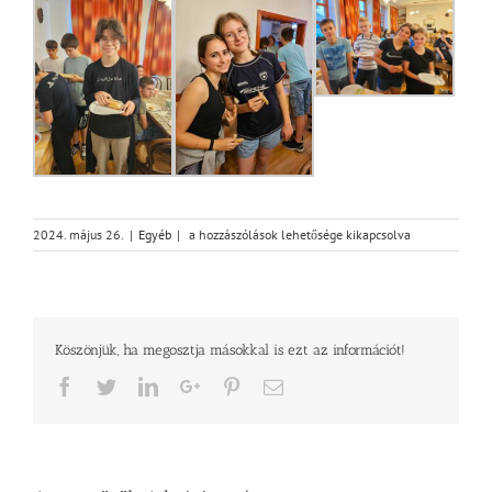
Konfirmandus
2024. május 26.
|
Egyéb
|
a hozzászólások lehetősége kikapcsolva
kirándulás
Szarvason
bejegyzéshez
Köszönjük, ha megosztja másokkal is ezt az információt!
Facebook
Twitter
LinkedIn
Google+
Pinterest
Email