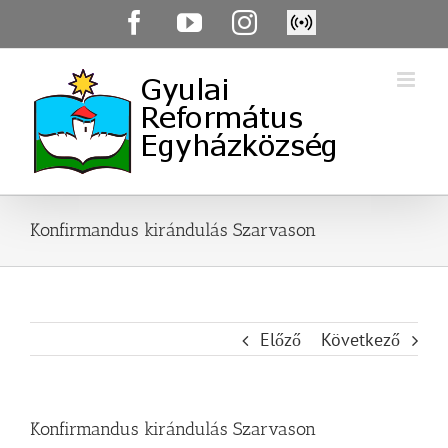
Skip
Facebook
YouTube
Instagram
Élő
to
közvetítés
content
Konfirmandus kirándulás Szarvason
Előző
Következő
Konfirmandus kirándulás Szarvason