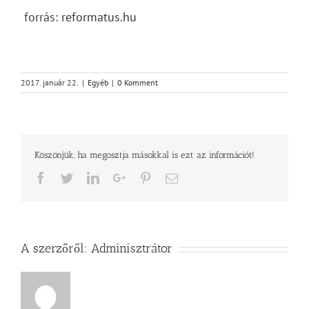
forrás:
reformatus.hu
2017. január 22.
|
Egyéb
|
0 Komment
Köszönjük, ha megosztja másokkal is ezt az információt!
Facebook
Twitter
LinkedIn
Google+
Pinterest
Email
A szerzőről:
Adminisztrátor