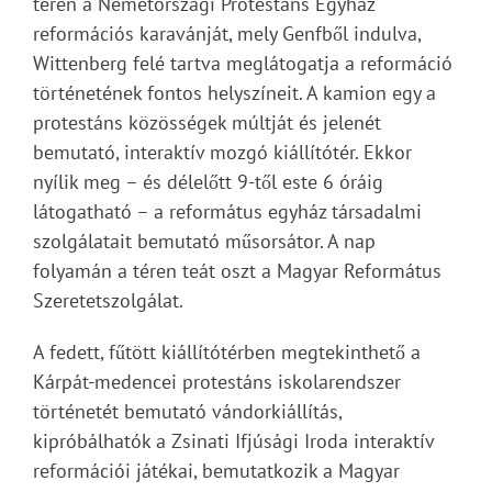
téren a Németországi Protestáns Egyház
reformációs karavánját, mely Genfből indulva,
Wittenberg felé tartva meglátogatja a reformáció
történetének fontos helyszíneit. A kamion egy a
protestáns közösségek múltját és jelenét
bemutató, interaktív mozgó kiállítótér. Ekkor
nyílik meg – és délelőtt 9-től este 6 óráig
látogatható – a református egyház társadalmi
szolgálatait bemutató műsorsátor. A nap
folyamán a téren teát oszt a Magyar Református
Szeretetszolgálat.
A fedett, fűtött kiállítótérben megtekinthető a
Kárpát-medencei protestáns iskolarendszer
történetét bemutató vándorkiállítás,
kipróbálhatók a Zsinati Ifjúsági Iroda interaktív
reformációi játékai, bemutatkozik a Magyar