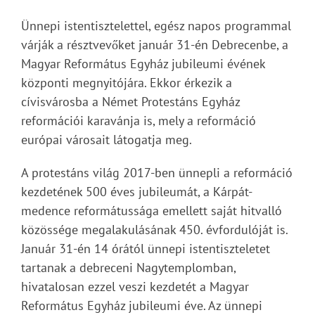
Ünnepi istentisztelettel, egész napos programmal
várják a résztvevőket január 31-én Debrecenbe, a
Magyar Református Egyház jubileumi évének
központi megnyitójára. Ekkor érkezik a
cívisvárosba a Német Protestáns Egyház
reformációi karavánja is, mely a reformáció
európai városait látogatja meg.
A protestáns világ 2017-ben ünnepli a reformáció
kezdetének 500 éves jubileumát, a Kárpát-
medence reformátussága emellett saját hitvalló
közössége megalakulásának 450. évfordulóját is.
Január 31-én 14 órától ünnepi istentiszteletet
tartanak a debreceni Nagytemplomban,
hivatalosan ezzel veszi kezdetét a Magyar
Református Egyház jubileumi éve. Az ünnepi