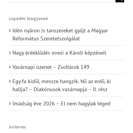
for:
Legutóbbi bejegyzések
Idén nyáron is tanszereket gyűjt a Magyar
Református Szeretetszolgálat
Nagy érdeklődés övezi a Károli képzéseit
Vasárnapi üzenet – Zsoltárok 149
Egy fa kidől, messze hangzik. Nő az erdő, ki
hallja? – Diakónusok vasárnapja – II. rész
Imádság éve 2026 – El nem hagylak téged
Archívum