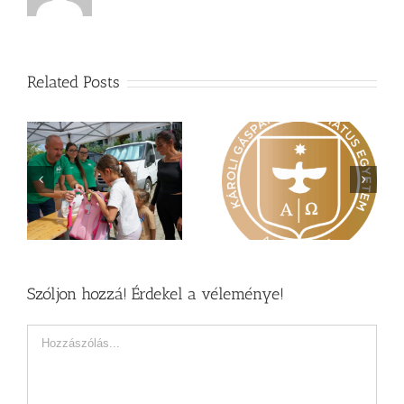
Related Posts
Nagy érdeklődés övezi
Vasárnapi üzenet –
a
a Károli képzéseit
Zsoltárok 149
Szóljon hozzá! Érdekel a véleménye!
Hozzászólás