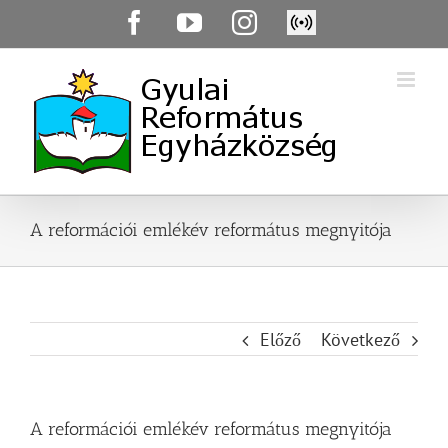
Skip
Facebook
YouTube
Instagram
Élő
to
közvetítés
content
A reformációi emlékév református megnyitója
Előző
Következő
A reformációi emlékév református megnyitója