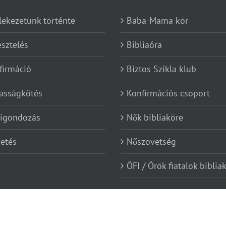
lekezetünk történte
Baba-Mama kör
esztelés
Bibliaóra
firmáció
Biztos Szikla klub
asságkötés
Konfirmációs csoport
kigondozás
Nők bibliaköre
etés
Nőszövetség
ÖFI / Örök fiatalok biblia
red by
Ügyfélút.hu marketing