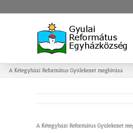
Skip
to
content
A Kétegyházi Református Gyülekezet meghívása
A Kétegyházi Református Gyülekezet me