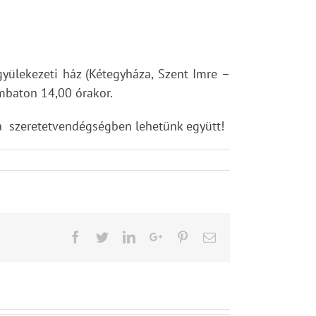
gyülekezeti ház (Kétegyháza, Szent Imre –
ombaton 14,00 órakor.
na szeretetvendégségben lehetünk együtt!
Facebook
Twitter
LinkedIn
Google+
Pinterest
Email