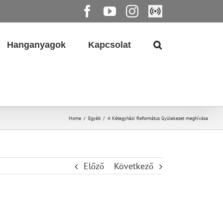
Facebook
YouTube
Instagram
Élő
közvetítés
Hanganyagok
Kapcsolat
Home
/
Egyéb
/
A Kétegyházi Református Gyülekezet meghívása
Előző
Következő