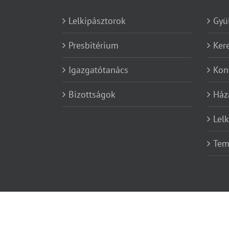
Lelkipásztorok
Gyü
Presbitérium
Ker
Igazgatótanács
Kon
Bizottságok
Ház
Lel
Tem
Copyright 2012 - 2019 Gyularef | Minden jog fenntartva | Powe