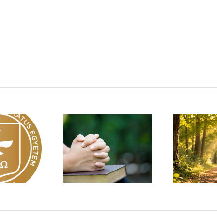
Egy fa kidől, messze
sárnapi üzenet –
Imá
hangzik. Nő az erdő, ki
Zsoltárok 149
n
hallja? – Diakónusok
vasárnapja – II. rész