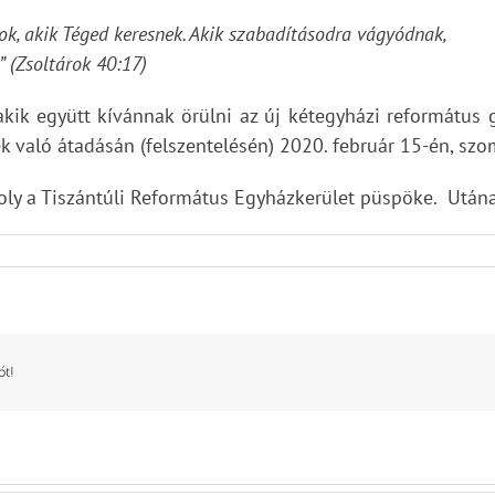
k, akik Téged keresnek. Akik szabadításodra vágyódnak,
 (Zsoltárok 40:17)
 akik együtt kívánnak örülni az új kétegyházi református 
ek való átadásán (felszentelésén) 2020. február 15-én, sz
Károly a Tiszántúli Református Egyházkerület püspöke. Utá
ót!