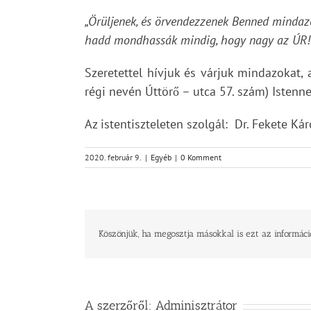
„Örüljenek, és örvendezzenek Benned mindazo
hadd mondhassák mindig, hogy nagy az ÚR!”
Szeretettel hívjuk és várjuk mindazokat,
régi nevén Úttörő – utca 57. szám) Istenn
Az istentiszteleten szolgál: Dr. Fekete 
2020. február 9.
|
Egyéb
|
0 Komment
Köszönjük, ha megosztja másokkal is ezt az informáci
A szerzőről:
Adminisztrátor