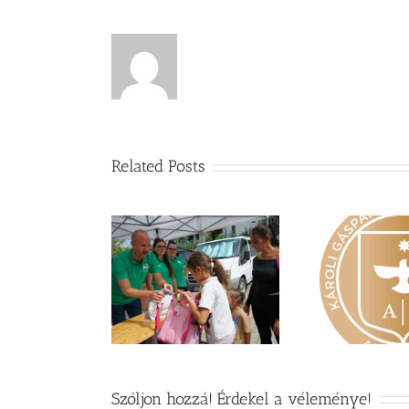
Related Posts
dén nyáron is
Nagy érdeklődés övezi a
Va
zereket gyűjt a
Károli képzéseit
yar Református
retetszolgálat
Szóljon hozzá! Érdekel a véleménye!