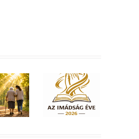
dság éve 2026 – El
em hagylak téged