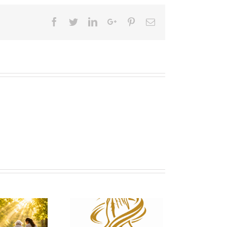
Facebook
Twitter
LinkedIn
Google+
Pinterest
Email