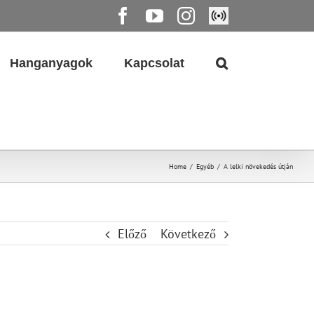
Facebook
YouTube
Instagram
Élő
közvetítés
Hanganyagok
Kapcsolat
Home
/
Egyéb
/
A lelki növekedés útján
Előző
Következő