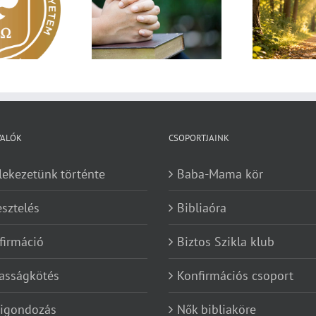
Egy fa kidől, messze
sárnapi üzenet –
Imá
hangzik. Nő az erdő, ki
Zsoltárok 149
n
hallja? – Diakónusok
vasárnapja – II. rész
VALÓK
CSOPORTJAINK
lekezetünk történte
Baba-Mama kör
esztelés
Bibliaóra
firmáció
Biztos Szikla klub
asságkötés
Konfirmációs csoport
kigondozás
Nők bibliaköre