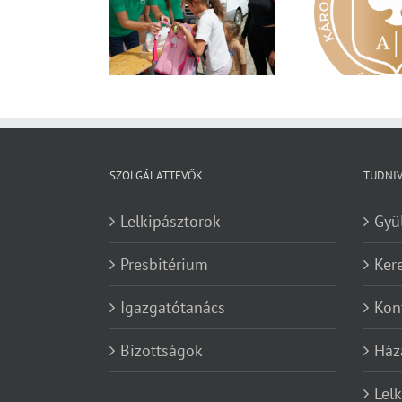
dén nyáron is
Nagy érdeklődés övezi a
Va
zereket gyűjt a
Károli képzéseit
yar Református
retetszolgálat
SZOLGÁLATTEVŐK
TUDNI
Lelkipásztorok
Gyü
Presbitérium
Ker
Igazgatótanács
Kon
Bizottságok
Ház
Lel