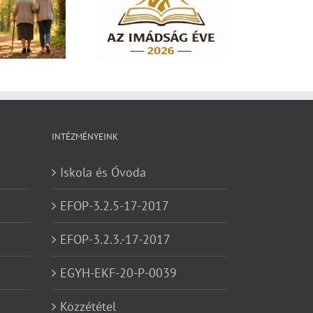
dság éve 2026 – El
em hagylak téged
INTÉZMÉNYEINK
Iskola és Óvoda
EFOP-3.2.5-17-2017
EFOP-3.2.3.-17-2017
EGYH-EKF-20-P-0039
Közzététel