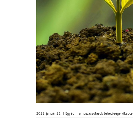
A
2022. január 23.
|
Egyéb
|
a hozzászólások lehetősége kikapcs
lelki
növekedés
útján