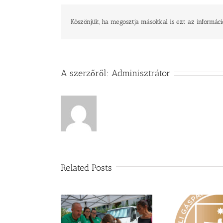
bejegyzéshez
Köszönjük, ha megosztja másokkal is ezt az informáci
A szerzőről:
Adminisztrátor
Related Posts