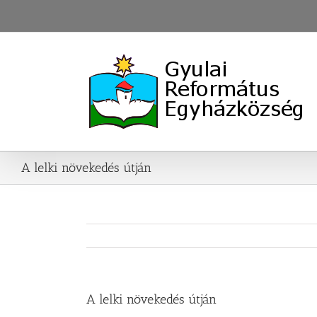
Skip
to
content
A lelki növekedés útján
A lelki növekedés útján