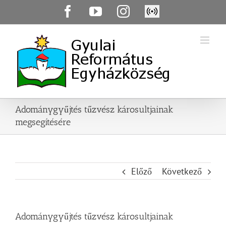
Skip
Facebook
YouTube
Instagram
Élő
to
közvetítés
content
Adománygyűjtés tűzvész károsultjainak
megsegítésére
Előző
Következő
Adománygyűjtés tűzvész károsultjainak