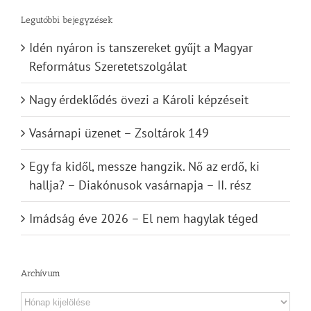
Legutóbbi bejegyzések
Idén nyáron is tanszereket gyűjt a Magyar
Református Szeretetszolgálat
Nagy érdeklődés övezi a Károli képzéseit
Vasárnapi üzenet – Zsoltárok 149
Egy fa kidől, messze hangzik. Nő az erdő, ki
hallja? – Diakónusok vasárnapja – II. rész
Imádság éve 2026 – El nem hagylak téged
Archívum
Archívum