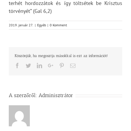
terhét hordozzátok és így töltsétek be Krisztus
törvényét” (Gal 6,2)
2019. január 27.
|
Egyéb
|
0 Komment
Köszönjük, ha megosztja másokkal is ezt az információt!
Facebook
Twitter
LinkedIn
Google+
Pinterest
Email
A szerzőről:
Adminisztrátor