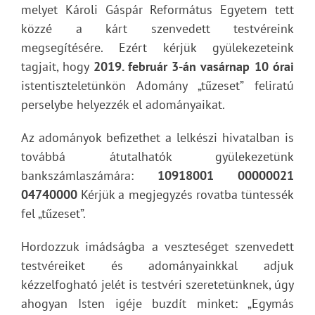
melyet Károli Gáspár Református Egyetem tett
közzé a kárt szenvedett testvéreink
megsegítésére. Ezért kérjük gyülekezeteink
tagjait, hogy
2019. február 3-án vasárnap 10 órai
istentiszteletünkön Adomány „tűzeset” feliratú
perselybe helyezzék el adományaikat.
Az adományok befizethet a lelkészi hivatalban is
továbbá átutalhatók gyülekezetünk
bankszámlaszámára:
10918001 00000021
04740000
Kérjük a megjegyzés rovatba tüntessék
fel „tűzeset”.
Hordozzuk imádságba a veszteséget szenvedett
testvéreiket és adományainkkal adjuk
kézzelfogható jelét is testvéri szeretetünknek, úgy
ahogyan Isten igéje buzdít minket: „Egymás