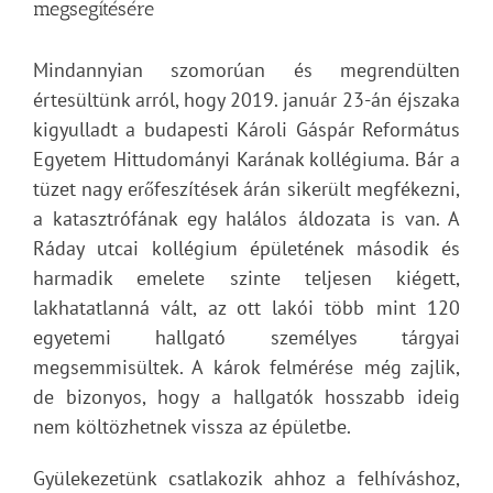
megsegítésére
Mindannyian szomorúan és megrendülten
értesültünk arról, hogy 2019. január 23-án éjszaka
kigyulladt a budapesti Károli Gáspár Református
Egyetem Hittudományi Karának kollégiuma. Bár a
tüzet nagy erőfeszítések árán sikerült megfékezni,
a katasztrófának egy halálos áldozata is van. A
Ráday utcai kollégium épületének második és
harmadik emelete szinte teljesen kiégett,
lakhatatlanná vált, az ott lakói több mint 120
egyetemi hallgató személyes tárgyai
megsemmisültek. A károk felmérése még zajlik,
de bizonyos, hogy a hallgatók hosszabb ideig
nem költözhetnek vissza az épületbe.
Gyülekezetünk csatlakozik ahhoz a felhíváshoz,