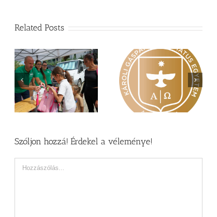
Related Posts
Nagy érdeklődés övezi
Vasárnapi üzenet –
a
a Károli képzéseit
Zsoltárok 149
Szóljon hozzá! Érdekel a véleménye!
Hozzászólás