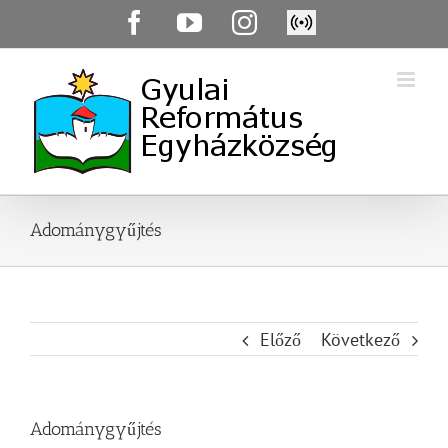
Skip
Facebook
YouTube
Instagram
Élő
to
közvetítés
content
Adománygyűjtés
Előző
Következő
Adománygyűjtés