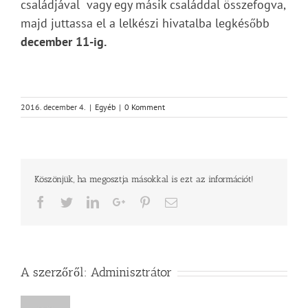
családjával vagy egy másik családdal összefogva,
majd juttassa el a lelkészi hivatalba legkésőbb
december 11-ig.
2016. december 4.
|
Egyéb
|
0 Komment
Köszönjük, ha megosztja másokkal is ezt az információt!
Facebook
Twitter
LinkedIn
Google+
Pinterest
Email
A szerzőről:
Adminisztrátor