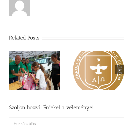
Related Posts
Nagy érdeklődés övezi
Vasárnapi üzenet –
a
a Károli képzéseit
Zsoltárok 149
Szóljon hozzá! Érdekel a véleménye!
Hozzászólás