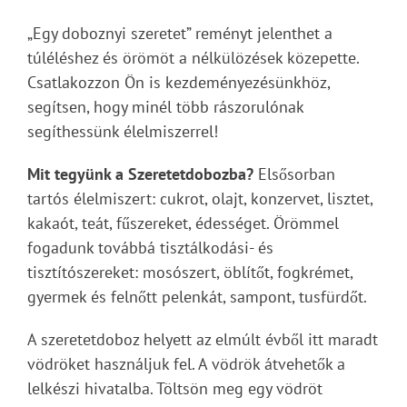
„Egy doboznyi szeretet” reményt jelenthet a
túléléshez és örömöt a nélkülözések közepette.
Csatlakozzon Ön is kezdeményezésünkhöz,
segítsen, hogy minél több rászorulónak
segíthessünk élelmiszerrel!
Mit tegyünk a Szeretetdobozba?
Elsősorban
tartós élelmiszert: cukrot, olajt, konzervet, lisztet,
kakaót, teát, fűszereket, édességet. Örömmel
fogadunk továbbá tisztálkodási- és
tisztítószereket: mosószert, öblítőt, fogkrémet,
gyermek és felnőtt pelenkát, sampont, tusfürdőt.
A szeretetdoboz helyett az elmúlt évből itt maradt
vödröket használjuk fel. A vödrök átvehetők a
lelkészi hivatalba. Töltsön meg egy vödröt