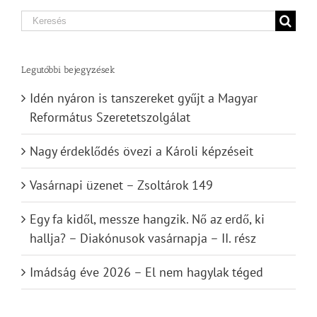
Search
for:
Legutóbbi bejegyzések
Idén nyáron is tanszereket gyűjt a Magyar
Református Szeretetszolgálat
Nagy érdeklődés övezi a Károli képzéseit
Vasárnapi üzenet – Zsoltárok 149
Egy fa kidől, messze hangzik. Nő az erdő, ki
hallja? – Diakónusok vasárnapja – II. rész
Imádság éve 2026 – El nem hagylak téged