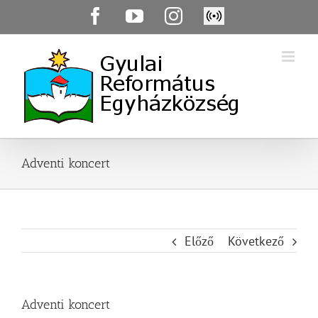
Skip
Facebook
YouTube
Instagram
Élő
to
közvetítés
content
Adventi koncert
Előző
Következő
Adventi koncert