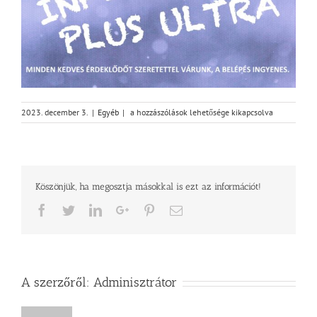
Adventi
2023. december 3.
|
Egyéb
|
a hozzászólások lehetősége kikapcsolva
koncert
bejegyzéshez
Köszönjük, ha megosztja másokkal is ezt az információt!
Facebook
Twitter
LinkedIn
Google+
Pinterest
Email
A szerzőről:
Adminisztrátor