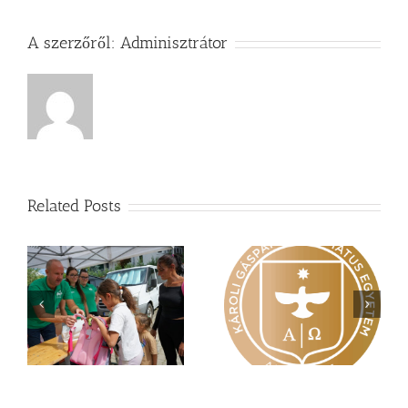
A szerzőről:
Adminisztrátor
Related Posts
Nagy érdeklődés övezi
Vasárnapi üzenet –
a
a Károli képzéseit
Zsoltárok 149