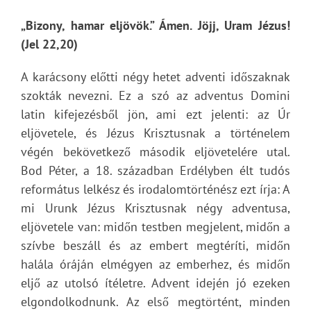
„Bizony, hamar eljövök.” Ámen. Jöjj, Uram Jézus!
(Jel 22,20)
A karácsony előtti négy hetet adventi időszaknak
szokták nevezni. Ez a szó az adventus Domini
latin kifejezésből jön, ami ezt jelenti: az Úr
eljövetele, és Jézus Krisztusnak a történelem
végén bekövetkező második eljövetelére utal.
Bod Péter, a 18. században Erdélyben élt tudós
református lelkész és irodalomtörténész ezt írja: A
mi Urunk Jézus Krisztusnak négy adventusa,
eljövetele van: midőn testben megjelent, midőn a
szívbe beszáll és az embert megtéríti, midőn
halála óráján elmégyen az emberhez, és midőn
eljő az utolsó ítéletre. Advent idején jó ezeken
elgondolkodnunk. Az első megtörtént, minden