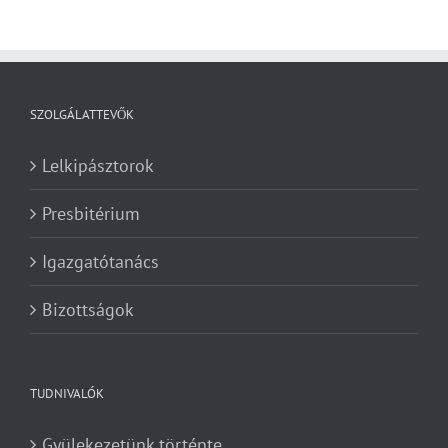
SZOLGÁLATTEVŐK
Lelkipásztorok
Presbitérium
Igazgatótanács
Bizottságok
TUDNIVALÓK
Gyülekezetünk történte