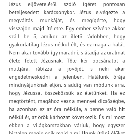
Jézus eljöveteléről szóló ígéret pontosan
beteljesedett karácsonykor. Jézus elvégezte a
megváltás munkáját, és megígérte, hogy
visszajön majd ítéletre. Egy ember szívébe akkor
száll be ő, amikor az illető rádöbben, hogy
gyakorlatilag Jézus nélkül élt, és ez maga a halál.
Nem akar tovább így maradni, s átadja az uralmat
élete felett Jézusnak. Tőle kér bocsánatot a
múltjára, rábízza a jövőjét, s neki akar
engedelmeskedni a jelenben. Halálunk órája
mindnyájunknak eljön, s addig van módunk arra,
hogy Jézussal összekössük az életünket. Ha ez
megtörtént, magához vesz a mennyei dicsőségbe,
ha azonban ez az óra nélküle, a benne való hit
nélkül ér, az örök kárhozat következik. És mi most
ebben a világkorszakban várjuk, hogy egyszer
hirtelen megjelenik majd a mi Urunk ítélni élőket