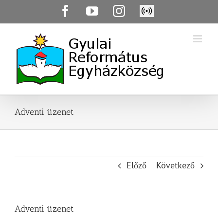
Skip
Facebook
YouTube
Instagram
Élő
to
közvetítés
content
Adventi üzenet
Előző
Következő
Adventi üzenet