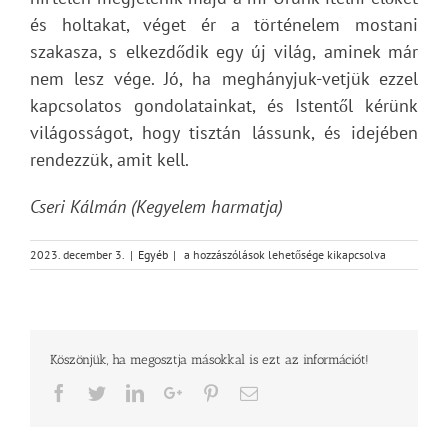
és holtakat, véget ér a történelem mostani
szakasza, s elkezdődik egy új világ, aminek már
nem lesz vége. Jó, ha meghányjuk-vetjük ezzel
kapcsolatos gondolatainkat, és Istentől kérünk
világosságot, hogy tisztán lássunk, és idejében
rendezzük, amit kell.
Cseri Kálmán (Kegyelem harmatja)
Adventi
2023. december 3.
|
Egyéb
|
a hozzászólások lehetősége kikapcsolva
üzenet
bejegyzéshez
Köszönjük, ha megosztja másokkal is ezt az információt!
Facebook
Twitter
LinkedIn
Google+
Pinterest
Email