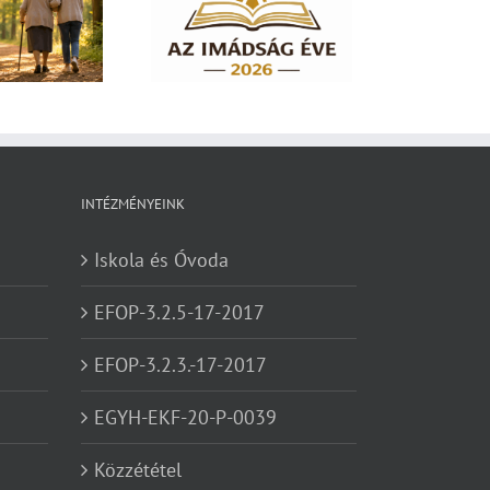
dság éve 2026 – El
em hagylak téged
INTÉZMÉNYEINK
Iskola és Óvoda
EFOP-3.2.5-17-2017
EFOP-3.2.3.-17-2017
EGYH-EKF-20-P-0039
Közzététel