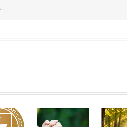
ót!
Egy fa kidől, messze