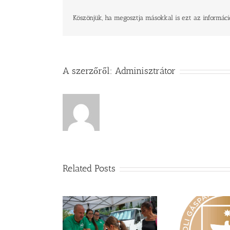
József
verse
Köszönjük, ha megosztja másokkal is ezt az informáci
bejegyzéshez
A szerzőről:
Adminisztrátor
Related Posts
dén nyáron is