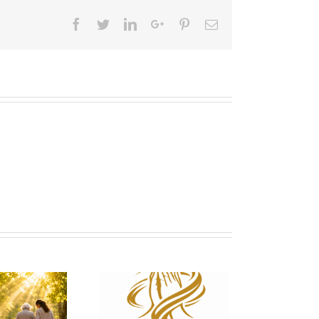
Facebook
Twitter
LinkedIn
Google+
Pinterest
Email