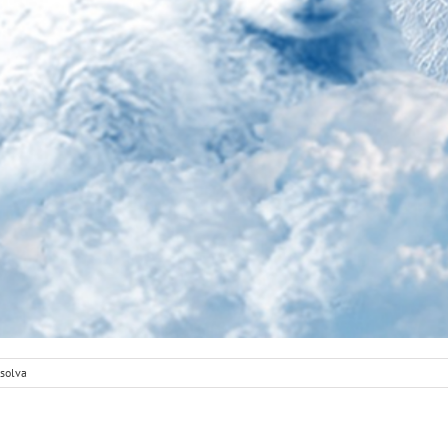
csolva