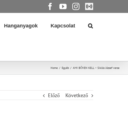
Facebook
YouTube
Instagram
Élő
közvetítés
Hanganyagok
Kapcsolat
Home
/
Egyéb
/
AMI BŐVEN KELL – Siklós József verse
Előző
Következő