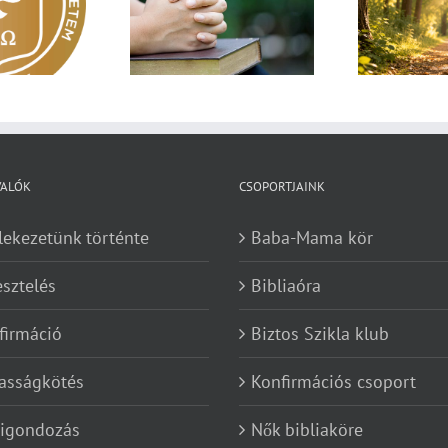
sárnapi üzenet –
Imá
hangzik. Nő az erdő, ki
Zsoltárok 149
n
hallja? – Diakónusok
vasárnapja – II. rész
VALÓK
CSOPORTJAINK
lekezetünk történte
Baba-Mama kör
esztelés
Bibliaóra
firmáció
Biztos Szikla klub
asságkötés
Konfirmációs csoport
kigondozás
Nők bibliaköre