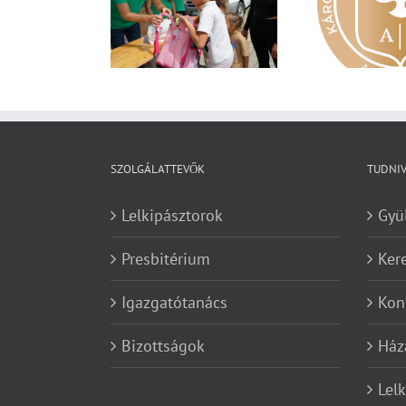
Nagy érdeklődés övezi a
Va
zereket gyűjt a
Károli képzéseit
yar Református
retetszolgálat
SZOLGÁLATTEVŐK
TUDNI
Lelkipásztorok
Gyü
Presbitérium
Ker
Igazgatótanács
Kon
Bizottságok
Ház
Lel