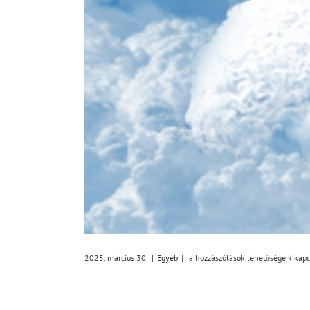
AMI
2025. március 30.
|
Egyéb
|
a hozzászólások lehetősége kikap
BŐVEN
KELL
–
Siklós