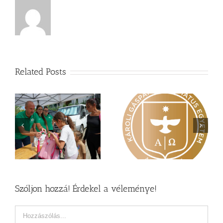
Related Posts
Nagy érdeklődés övezi
Vasárnapi üzenet –
a
a Károli képzéseit
Zsoltárok 149
Szóljon hozzá! Érdekel a véleménye!
Hozzászólás