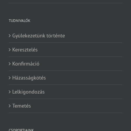
TUDNIVALÓK
Gyülekezetünk történte
Keresztelés
Konfirmáció
Házasságkötés
Lelkigondozás
Temetés
CSOPORTJAINK