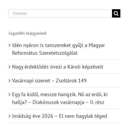
Search
for:
Legutóbbi bejegyzések
Idén nyáron is tanszereket gyűjt a Magyar
Református Szeretetszolgálat
Nagy érdeklődés övezi a Károli képzéseit
Vasárnapi üzenet – Zsoltárok 149
Egy fa kidől, messze hangzik. Nő az erdő, ki
hallja? – Diakónusok vasárnapja – II. rész
Imádság éve 2026 – El nem hagylak téged