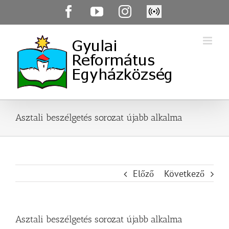
Skip
Facebook
YouTube
Instagram
Élő
to
közvetítés
content
Asztali beszélgetés sorozat újabb alkalma
Előző
Következő
Asztali beszélgetés sorozat újabb alkalma