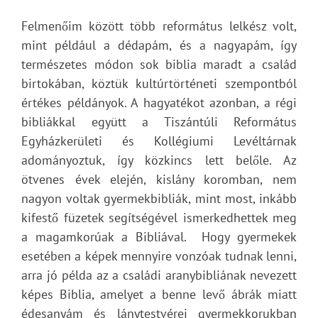
Felmenőim között több református lelkész volt,
mint például a dédapám, és a nagyapám, így
természetes módon sok biblia maradt a család
birtokában, köztük kultúrtörténeti szempontból
értékes példányok. A hagyatékot azonban, a régi
bibliákkal együtt a Tiszántúli Református
Egyházkerületi és Kollégiumi Levéltárnak
adományoztuk, így közkincs lett belőle. Az
ötvenes évek elején, kislány koromban, nem
nagyon voltak gyermekbibliák, mint most, inkább
kifestő füzetek segítségével ismerkedhettek meg
a magamkorúak a Bibliával. Hogy gyermekek
esetében a képek mennyire vonzóak tudnak lenni,
arra jó példa az a családi aranybibliának nevezett
képes Biblia, amelyet a benne levő ábrák miatt
édesanyám és lánytestvérei gyermekkorukban