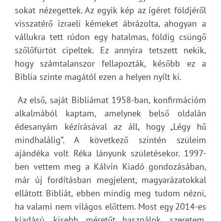
sokat nézegettek. Az egyik kép az ígéret földjéről
visszatérő izraeli kémeket ábrázolta, ahogyan a
vállukra tett rúdon egy hatalmas, földig csüngő
szőlőfürtöt cipeltek. Ez annyira tetszett nekik,
hogy számtalanszor fellapozták, később ez a
Biblia szinte magától ezen a helyen nyílt ki.
Az első, saját Bibliámat 1958-ban, konfirmációm
alkalmából kaptam, amelynek belső oldalán
édesanyám kézírásával az áll, hogy „Légy hű
mindhalálig”. A következő szintén szüleim
ajándéka volt Réka lányunk születésekor. 1997-
ben vettem meg a Kálvin Kiadó gondozásában,
már új fordításban megjelent, magyarázatokkal
ellátott Bibliát, ebben mindig meg tudom nézni,
ha valami nem világos előttem. Most egy 2014-es
kiadású, kisebb méretűt használok, szeretem,