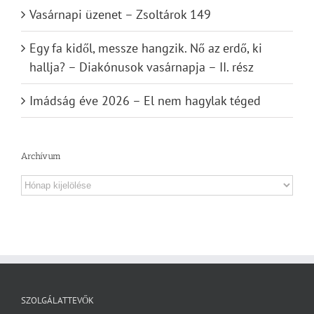
Vasárnapi üzenet – Zsoltárok 149
Egy fa kidől, messze hangzik. Nő az erdő, ki
hallja? – Diakónusok vasárnapja – II. rész
Imádság éve 2026 – El nem hagylak téged
Archívum
Archívum
SZOLGÁLATTEVŐK