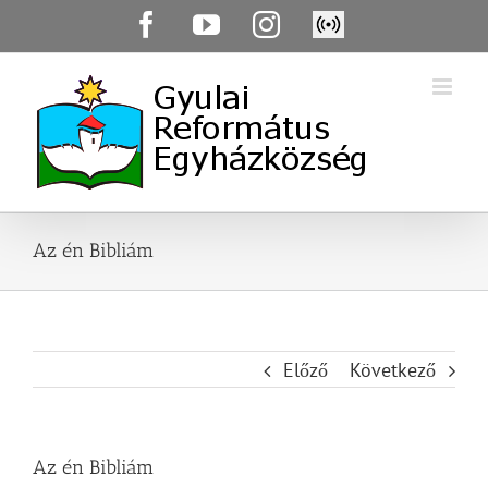
Skip
Facebook
YouTube
Instagram
Élő
to
közvetítés
content
Az én Bibliám
Előző
Következő
Az én Bibliám