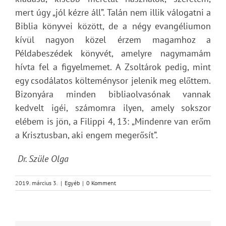
mert úgy „jól kézre áll”. Talán nem illik válogatni a
Biblia könyvei között, de a négy evangéliumon
kívül nagyon közel érzem magamhoz a
Példabeszédek könyvét, amelyre nagymamám
hívta fel a figyelmemet. A Zsoltárok pedig, mint
egy csodálatos költeménysor jelenik meg előttem.
Bizonyára minden bibliaolvasónak vannak
kedvelt igéi, számomra ilyen, amely sokszor
elébem is jön, a Filippi 4, 13: „Mindenre van erőm
a Krisztusban, aki engem megerősít”.
Dr. Szüle Olga
2019. március 3.
|
Egyéb
|
0 Komment