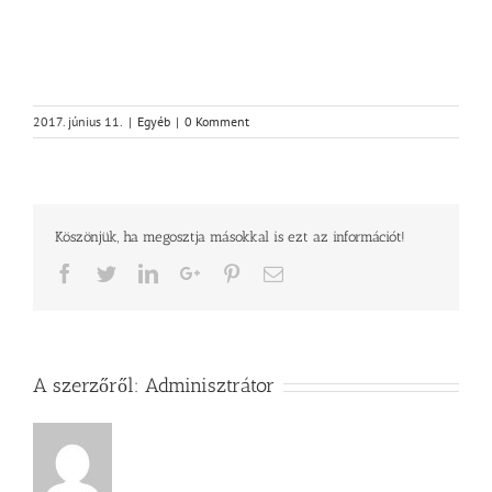
2017. június 11.
|
Egyéb
|
0 Komment
Köszönjük, ha megosztja másokkal is ezt az információt!
Facebook
Twitter
LinkedIn
Google+
Pinterest
Email
A szerzőről:
Adminisztrátor