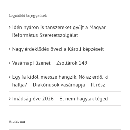
for:
Legutóbbi bejegyzések
Idén nyáron is tanszereket gyűjt a Magyar
Református Szeretetszolgálat
Nagy érdeklődés övezi a Károli képzéseit
Vasárnapi üzenet – Zsoltárok 149
Egy fa kidől, messze hangzik. Nő az erdő, ki
hallja? – Diakónusok vasárnapja – II. rész
Imádság éve 2026 – El nem hagylak téged
Archívum