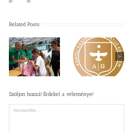
Related Posts
Nagy érdeklődés övezi
Vasárnapi üzenet –
a
a Károli képzéseit
Zsoltárok 149
Szóljon hozzá! Érdekel a véleménye!
Hozzászólás