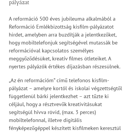
pályázat
A reformáció 500 éves jubileuma alkalmából a
Reformáció Emlékbizottság kisfilm-pályázatot
hirdet, amelyben arra buzdítják a jelentkezőket,
hogy mobiltelefonjuk segítségével mutassák be
reformációval kapcsolatos személyes
meggyőződésüket, kreatív filmes ötleteiket. A
nyertes pályázók értékes díjazásban részesülnek.
„Az én reformációm” című telefonos kisfilm-
pályázat – amelyre kortól és iskolai végzettségtől
függetlenül bárki jelentkezhet – azt tűzte ki
céljául, hogy a résztvevők kreativitásukat
segítségül hívva rövid, (max. 3 perces)
mobiltelefonnal, illetve digitális
fényképezőgéppel készített kisfilmeken keresztül