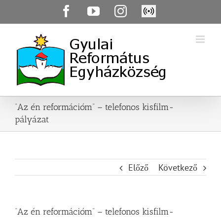
Skip
Facebook
YouTube
Instagram
Élő
to
közvetítés
content
“Az én reformációm” – telefonos kisfilm-
pályázat
Előző
Következő
“Az én reformációm” – telefonos kisfilm-