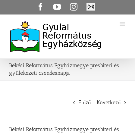
Skip
Facebook
YouTube
Instagram
Élő
to
közvetítés
content
Békési Református Egyházmegye presbiteri és
gyülekezeti csendesnapja
Előző
Következő
Békési Református Egyházmegye presbiteri és