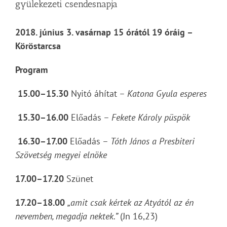
gyülekezeti csendesnapja
2018. június 3. vasárnap 15 órától 19 óráig –
Köröstarcsa
Program
15.00–15.30
Nyitó áhítat –
Katona Gyula esperes
15.30–16.00
Előadás –
Fekete Károly püspök
16.30–17.00
Előadás –
Tóth János a Presbiteri
Szövetség megyei elnöke
17.00–17.20
Szünet
17.20–18.00
„amit csak kértek az Atyától az én
nevemben,
megadja nektek.”
(Jn 16,23)