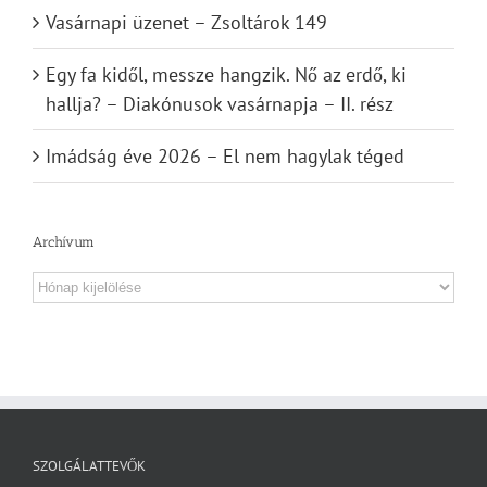
Vasárnapi üzenet – Zsoltárok 149
Egy fa kidől, messze hangzik. Nő az erdő, ki
hallja? – Diakónusok vasárnapja – II. rész
Imádság éve 2026 – El nem hagylak téged
Archívum
Archívum
SZOLGÁLATTEVŐK