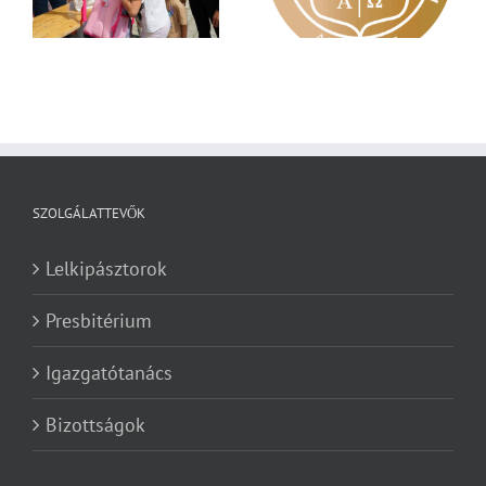
a Károli képzéseit
Zsoltárok 149
SZOLGÁLATTEVŐK
Lelkipásztorok
Presbitérium
Igazgatótanács
Bizottságok