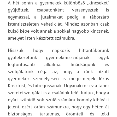
A hét során a gyermekek különböző „kincseket”
gyűjtöttek, csapatonként versenyeztek is
egymással, a jutalmakat pedig a táborzáró
istentiszteleten vehetik át. Mindez azonban csak
külső képe volt annak a sokkal nagyobb kincsnek,
amelyet Isten készített számukra.
Hisszük, hogy napközis hittantáborunk
gyülekezetünk gyermekmissziójának egyik
legfontosabb alkalma. Imádságunk és
szolgálatunk célja az, hogy a ránk bízott
gyermekek személyesen is megismerjék Jézus
Krisztust, és hitre jussanak. Ugyanakkor ez a tábor
szeretetszolgálat is a családok felé. Tudjuk, hogy a
nyári szünidő sok szülő számára komoly kihívást
jelent, ezért öröm számunkra, hogy egy héten át
biztonságos, tartalmas, örömteli és lelki