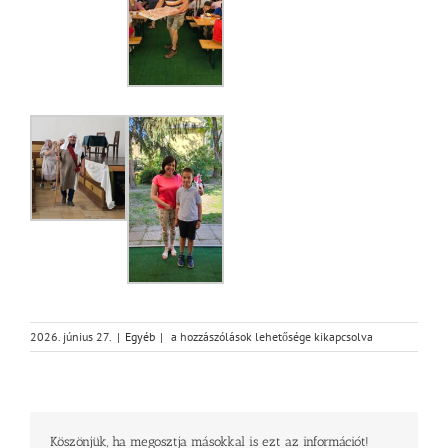
Beszámoló
2026. június 27.
|
Egyéb
|
a hozzászólások lehetősége kikapcsolva
a
hittantáborról
bejegyzéshez
Köszönjük, ha megosztja másokkal is ezt az információt!