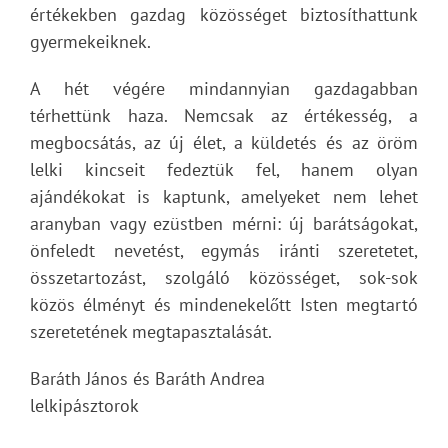
értékekben gazdag közösséget biztosíthattunk
gyermekeiknek.
A hét végére mindannyian gazdagabban
térhettünk haza. Nemcsak az értékesség, a
megbocsátás, az új élet, a küldetés és az öröm
lelki kincseit fedeztük fel, hanem olyan
ajándékokat is kaptunk, amelyeket nem lehet
aranyban vagy ezüstben mérni: új barátságokat,
önfeledt nevetést, egymás iránti szeretetet,
összetartozást, szolgáló közösséget, sok-sok
közös élményt és mindenekelőtt Isten megtartó
szeretetének megtapasztalását.
Baráth János és Baráth Andrea
lelkipásztorok