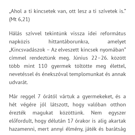
„Ahol a ti kincsetek van, ott lesz a ti szívetek is.”
(Mt 6,21)
Hálás szívvel tekintünk vissza idei református
napközis hittantáborunkra, amelyet
„Kincsvadászok – Az elveszett kincsek nyomában”
címmel rendeztünk meg. Június 22–26. között
több mint 110 gyermek töltötte meg élettel,
nevetéssel és énekszóval templomunkat és annak
udvarát.
Már reggel 7 órától vártuk a gyermekeket, és a
hét végére jól látszott, hogy valóban otthon
érezték magukat közöttünk. Nem egyszer
előfordult, hogy délután 17 órakor is alig akartak
hazamenni, mert annyi élmény, játék és barátság