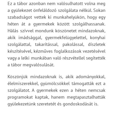
Ez a tábor azonban nem valósulhatott volna meg
a gyülekezet önfeláldozó szolgálata nélkül. Sokan
szabadságot vettek ki munkahelyükön, hogy egy
héten át a gyermekek között szolgálhassanak.
Hálás szívvel mondunk köszönetet mindazoknak,
akik imádsággal, gyermekfelügyelettel, konyhai
szolgálattal, takarítással, pakolással, díszletek
készítésével, kézműves foglalkozások vezetésével
vagy a lelki munkában való részvétellel segítették
a tábor megvalósulását.
Köszönjük mindazoknak is, akik adományokkal,
élelmiszerekkel, gyümölcsökkel támogatták ezt a
szolgálatot. A gyermekek ezen a héten nemcsak
programokat kaptak, hanem megtapasztalhatták
gyülekezetünk szeretetét és gondoskodását is.