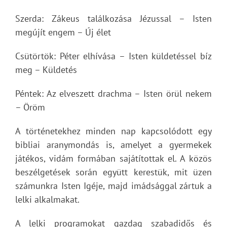
Szerda: Zákeus találkozása Jézussal – Isten
megújít engem – Új élet
Csütörtök: Péter elhívása – Isten küldetéssel bíz
meg – Küldetés
Péntek: Az elveszett drachma – Isten örül nekem
– Öröm
A történetekhez minden nap kapcsolódott egy
bibliai aranymondás is, amelyet a gyermekek
játékos, vidám formában sajátítottak el. A közös
beszélgetések során együtt kerestük, mit üzen
számunkra Isten Igéje, majd imádsággal zártuk a
lelki alkalmakat.
A lelki programokat gazdag szabadidős és