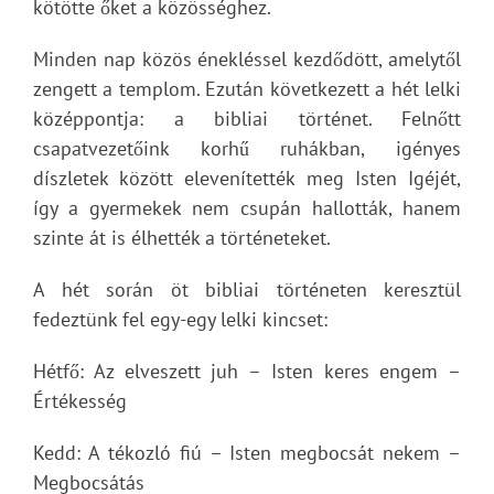
kötötte őket a közösséghez.
Minden nap közös énekléssel kezdődött, amelytől
zengett a templom. Ezután következett a hét lelki
középpontja: a bibliai történet. Felnőtt
csapatvezetőink korhű ruhákban, igényes
díszletek között elevenítették meg Isten Igéjét,
így a gyermekek nem csupán hallották, hanem
szinte át is élhették a történeteket.
A hét során öt bibliai történeten keresztül
fedeztünk fel egy-egy lelki kincset:
Hétfő: Az elveszett juh – Isten keres engem –
Értékesség
Kedd: A tékozló fiú – Isten megbocsát nekem –
Megbocsátás