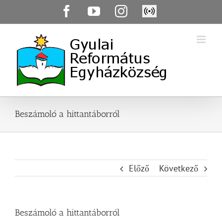
Skip
Facebook
YouTube
Instagram
Élő
to
közvetítés
content
Beszámoló a hittantáborról
Előző
Következő
Beszámoló a hittantáborról