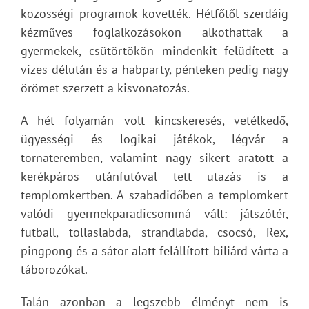
közösségi programok követték. Hétfőtől szerdáig
kézműves foglalkozásokon alkothattak a
gyermekek, csütörtökön mindenkit felüdített a
vizes délután és a habparty, pénteken pedig nagy
örömet szerzett a kisvonatozás.
A hét folyamán volt kincskeresés, vetélkedő,
ügyességi és logikai játékok, légvár a
tornateremben, valamint nagy sikert aratott a
kerékpáros utánfutóval tett utazás is a
templomkertben. A szabadidőben a templomkert
valódi gyermekparadicsommá vált: játszótér,
futball, tollaslabda, strandlabda, csocsó, Rex,
pingpong és a sátor alatt felállított biliárd várta a
táborozókat.
Talán azonban a legszebb élményt nem is