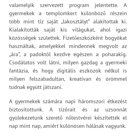
valamelyik szervezett program jelentette. A
gyermekek a templomkert különböző részein
több mint tíz saját „lakosztályt” alakítottak ki.
Kialakították saját kis világukat, ahol igazi
közösségek születtek. Fizetőeszközként bogyókat
használtak, amelyekkel mindennek megvolt az
„ára”, a padoktól kezdve egészen a poharakig.
Csodálatos volt látni, milyen gazdag a gyermeki
fantázia, és hogy digitális eszközök nélkül is
milyen felszabadultan, kreatívan és örömmel
tudnak együtt játszani.
A gyermekek számára napi háromszori étkezést
biztosítottunk. A tízórait és az uzsonnát
gyülekezetünk szerető nőtestvérei készítették el
nap mint nap, amiért különösen hálásak vagyunk.