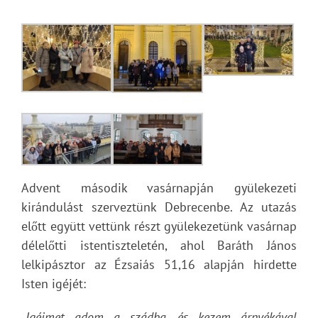
Advent második vasárnapján gyülekezeti
kirándulást szerveztünk Debrecenbe. Az utazás
előtt együtt vettünk részt gyülekezetünk vasárnap
délelőtti istentiszteletén, ahol Baráth János
lelkipásztor az Ézsaiás 51,16 alapján hirdette
Isten igéjét:
„Igéimet adom a szádba, és kezem árnyékával