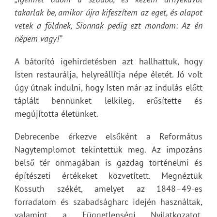
takarlak be, amikor újra kifeszítem az eget, és alapot
vetek a földnek, Sionnak pedig ezt mondom: Az én
népem vagy!”
A bátorító igehirdetésben azt hallhattuk, hogy
Isten restaurálja, helyreállítja népe életét. Jó volt
úgy útnak indulni, hogy Isten már az indulás előtt
táplált bennünket lelkileg, erősítette és
megújította életünket.
Debrecenbe érkezve elsőként a Református
Nagytemplomot tekintettük meg. Az impozáns
belső tér önmagában is gazdag történelmi és
építészeti értékeket közvetített. Megnéztük
Kossuth székét, amelyet az 1848–49-es
forradalom és szabadságharc idején használtak,
valamint a Függetlenségi Nyilatkozatot.