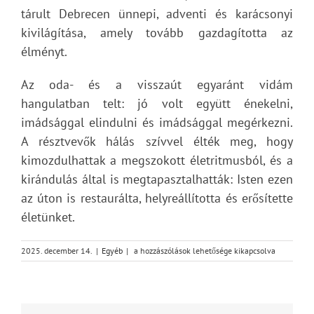
tárult Debrecen ünnepi, adventi és karácsonyi
kivilágítása, amely tovább gazdagította az
élményt.
Az oda- és a visszaút egyaránt vidám
hangulatban telt: jó volt együtt énekelni,
imádsággal elindulni és imádsággal megérkezni.
A résztvevők hálás szívvel élték meg, hogy
kimozdulhattak a megszokott életritmusból, és a
kirándulás által is megtapasztalhatták: Isten ezen
az úton is restaurálta, helyreállította és erősítette
életünket.
Beszámoló
2025. december 14.
|
Egyéb
|
a hozzászólások lehetősége kikapcsolva
az
adventi
gyülekezeti
kirándulásról
bejegyzéshez