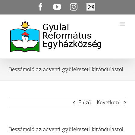
Skip
Facebook
YouTube
Instagram
Élő
to
közvetítés
content
Beszámoló az adventi gyülekezeti kirándulásról
Előző
Következő
Beszámoló az adventi gyülekezeti kirándulásról