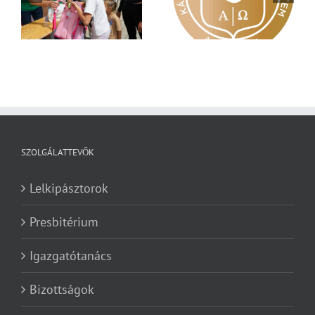
Nagy érdeklődés övezi
Vasárnapi üzenet –
a
a Károli képzéseit
Zsoltárok 149
SZOLGÁLATTEVŐK
Lelkipásztorok
Presbitérium
Igazgatótanács
Bizottságok