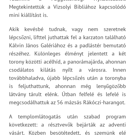
Megtekintettük a Vizsolyi Bibliához kapcsolódó
mini kiállítást is.
Akik kevésbé tudnak, vagy nem szeretnek
lépcsőzni, lifttel juthattak fel a karzaton található
Kálvin János Galériához és a padlástér bemutató
részéhez. Különleges élményt jelentett a két
torony közötti acélhíd, a panorámajárda, ahonnan
csodálatos kilátás nyílt a városra. Innen
továbbhaladva, újabb lépcsőzés után a toronyba
is feljuthattunk, ahonnan még lenyűgözőbb
látvány tárult elénk. Útban felfelé és lefelé is
megcsodálhattuk az 56 mázsás Rákóczi-harangot.
A templomlátogatás után szabad program
következett: a résztvevők bejárták az adventi
vásárt. Közben besötétedett, és szemünk elé