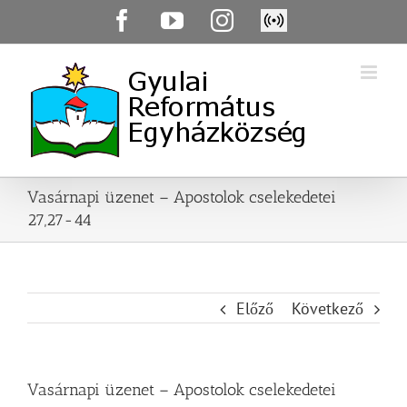
Skip
Facebook
YouTube
Instagram
Élő
to
közvetítés
content
Vasárnapi üzenet – Apostolok cselekedetei
27,27-44
Előző
Következő
Vasárnapi üzenet – Apostolok cselekedetei