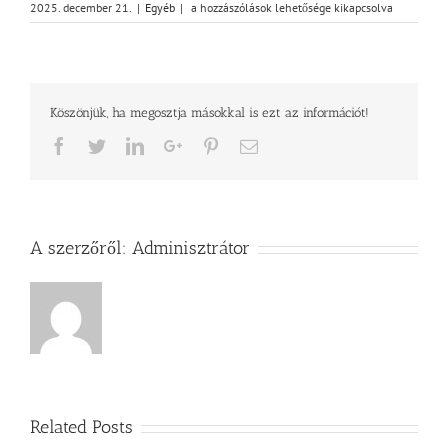
Vasárnapi
2025. december 21.
|
Egyéb
|
a hozzászólások lehetősége kikapcsolva
üzenet
–
Apostolok
cselekedetei
27,27-
Köszönjük, ha megosztja másokkal is ezt az információt!
44
bejegyzéshez
Facebook
Twitter
LinkedIn
Google+
Pinterest
Email
A szerzőről:
Adminisztrátor
Related Posts