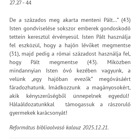
27,27-44
De a százados meg akarta menteni Pált…” (43)
Isten gondviselése sokszor emberek gondoskodó
tettein keresztül érvényesül. Isten Pált használja
fel eszközül, hogy a hajón lévőket megmentse
(31), majd pedig a római századost használja fel,
hogy Pált megmentse (43). Miközben
mindannyian Isten óvó kezében vagyunk, a
velünk „egy hajóban evezők” megóvásáért
fáradozhatunk. Imádkozzunk a magányosokért,
akik kényszerűségből ünnepelnek egyedül!
Hálaáldozatunkkal támogassuk a rászoruló
gyermekek karácsonyát!
Református bibliaolvasó kalauz 2025.12.21.