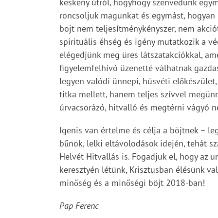
keskeny útról, hogyhogy szenvedünk egym
roncsoljuk magunkat és egymást, hogyan né
böjt nem teljesítménykényszer, nem akciót
spirituális éhség és igény mutatkozik a vé
elégedjünk meg üres látszatakciókkal, ame
figyelemfelhívó üzenetté válhatnak gazdas
legyen valódi ünnepi, húsvéti előkészület
titka mellett, hanem teljes szívvel megün
úrvacsorázó, hitvalló és megtérni vágyó n
Igenis van értelme és célja a böjtnek – l
bűnök, lelki eltávolodások idején, tehát 
Helvét Hitvallás is. Fogadjuk el, hogy az
keresztyén létünk, Krisztusban élésünk val
minőség és a minőségi böjt 2018-ban!
Pap Ferenc