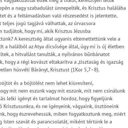
 vágyakozással élték meg a titkot, keresztyén létük
epén a nagy szabadulást ünnepelték, és Krisztus halálába
etet és a feltámadásban való részesedést is jelentette,
 teljes jogú tagjává válhattak, az úrvacsora
 tudjátok, hogy mi, akik Krisztus Jézusba
ettünk? A keresztség által ugyanis eltemettettünk vele a
 a halálból az Atya dicsősége által, úgy mi is új életben
ltek, a hitvallást tanulták, a nyilvános bűnbánatot
, hogy a régi kovászt eltakarítva a „tisztaság és igazság
tlen húsvéti Bárányt, Krisztust (1Kor 5,7–8).
öjtöt és a böjtölést nem lehet kiüresíteni,
, hogy mit nem eszünk vagy mit eszünk, mit nem csinálunk
s lelki igényt és tartalmat hordoz, hogy figyeljünk
 Krisztusunkra, és ne igényeink, vágyaink, ösztöneink
ünk, hogy észrevehessük, miben fogyatkoztunk meg, miért
Isten szavát és parancsolatát, miként tértünk le a