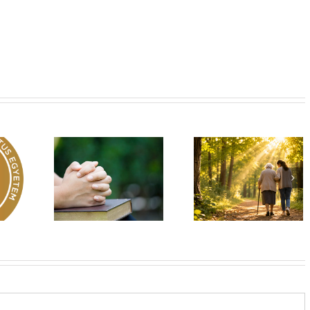
Egy fa kidől, messze
hangzik. Nő az erdő,
Imádság éve 2026
 üzenet –
ki hallja? –
El nem hagylak
rok 149
Diakónusok
téged
vasárnapja – II. rész