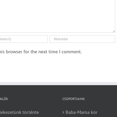
his browser for the next time I comment.
VALÓK
CSOPORTJAINK
lekezetünk történte
Baba-Mama kör