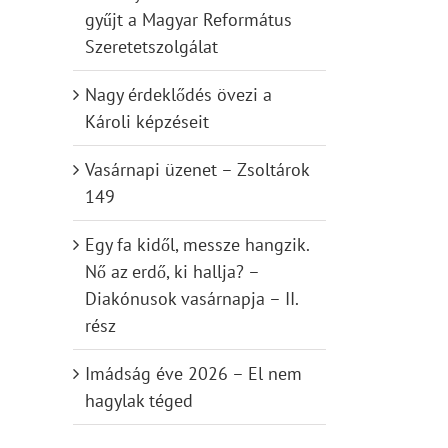
gyűjt a Magyar Református
Szeretetszolgálat
Nagy érdeklődés övezi a
Károli képzéseit
Vasárnapi üzenet – Zsoltárok
149
Egy fa kidől, messze hangzik.
Nő az erdő, ki hallja? –
Diakónusok vasárnapja – II.
rész
Imádság éve 2026 – El nem
hagylak téged