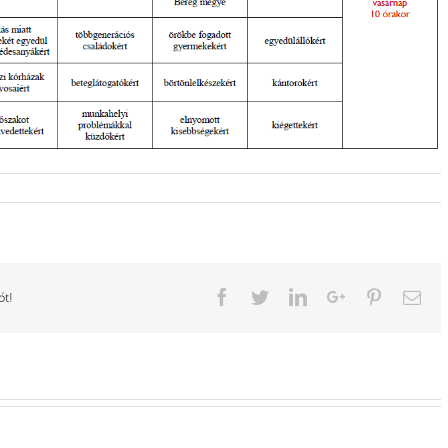
Facebook
Twitter
LinkedIn
Google+
Pinterest
Ema
ót!