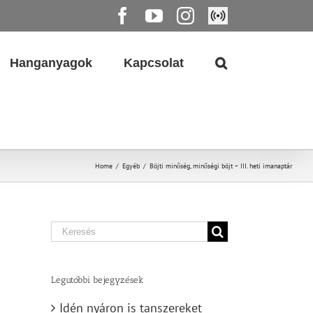
Facebook
YouTube
Instagram
Élő
közvetítés
Hanganyagok
Kapcsolat
Home
/
Egyéb
/
Böjti minőség, minőségi böjt – III. heti imanaptár
Search
for:
Legutóbbi bejegyzések
Idén nyáron is tanszereket