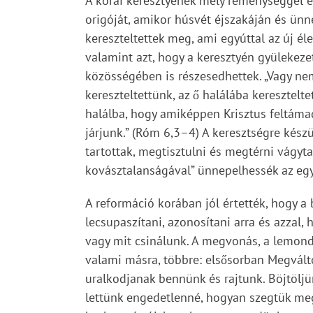
A korai keresztyének mély reménységgel és
origóját, amikor húsvét éjszakáján és ünn
kereszteltettek meg, ami egyúttal az új él
valamint azt, hogy a keresztyén gyülekezet
közösségében is részesedhettek. „Vagy nem
kereszteltettünk, az ő halálába keresztelt
halálba, hogy amiképpen Krisztus feltámadt
járjunk.” (Róm 6,3–4) A keresztségre készü
tartottak, megtisztulni és megtérni vágytak
kovásztalanságával” ünnepelhessék az egye
A reformáció korában jól értették, hogy a b
lecsupaszítani, azonosítani arra és azzal
vagy mit csinálunk. A megvonás, a lemondá
valami másra, többre: elsősorban Megváltó
uralkodjanak bennünk és rajtunk. Böjtölj
lettünk engedetlenné, hogyan szegtük meg 