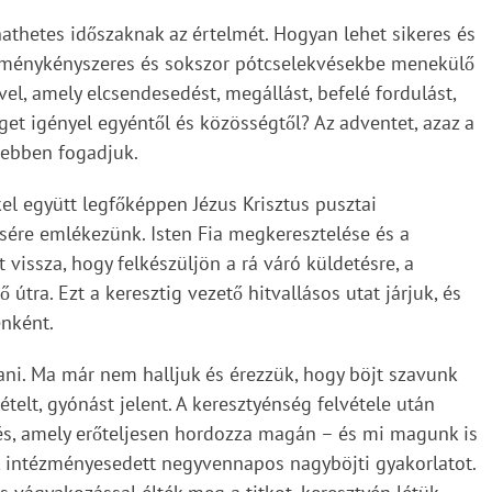
athetes időszaknak az értelmét. Hogyan lehet sikeres és
sítménykényszeres és sokszor pótcselekvésekbe menekülő
el, amely elcsendesedést, megállást, befelé fordulást,
get igényel egyéntől és közösségtől? Az adventet, azaz a
zebben fogadjuk.
el együtt legfőképpen Jézus Krisztus pusztai
sére emlékezünk. Isten Fia megkeresztelése és a
vissza, hogy felkészüljön a rá váró küldetésre, a
 útra. Ezt a keresztig vezető hitvallásos utat járjuk, és
énként.
tani. Ma már nem halljuk és érezzük, hogy böjt szavunk
ételt, gyónást jelent. A keresztyénség felvétele után
ezés, amely erőteljesen hordozza magán – és mi magunk is
n, intézményesedett negyvennapos nagyböjti gyakorlatot.