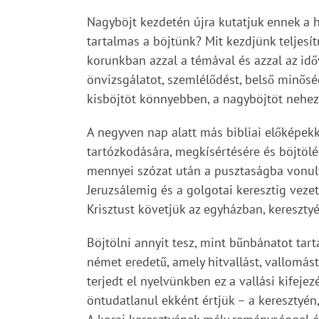
Nagyböjt kezdetén újra kutatjuk ennek a h
tartalmas a böjtünk? Mit kezdjünk telje
korunkban azzal a témával és azzal az időv
önvizsgálatot, szemlélődést, belső minősé
kisböjtöt könnyebben, a nagyböjtöt nehe
A negyven nap alatt más bibliai előképekk
tartózkodására, megkísértésére és böjtölé
mennyei szózat után a pusztaságba vonult 
Jeruzsálemig és a golgotai keresztig vezető
Krisztust követjük az egyházban, kereszty
Böjtölni annyit tesz, mint bűnbánatot tar
német eredetű, amely hitvallást, vallomást
terjedt el nyelvünkben ez a vallási kifej
öntudatlanul ekként értjük – a keresztyé