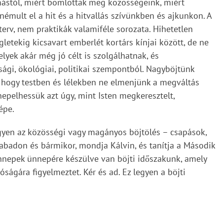
ástól, miért bomlottak meg közösségeink, miért
mult el a hit és a hitvallás szívünkben és ajkunkon. A
erv, nem praktikák valamiféle sorozata. Hihetetlen
gletekig kicsavart emberlét kortárs kínjai között, de ne
lyek akár még jó célt is szolgálhatnak, és
ági, ökológiai, politikai szempontból. Nagyböjtünk
, hogy testben és lélekben ne elmenjünk a megváltás
nepelhessük azt úgy, mint Isten megkeresztelt,
épe.
egyen az közösségi vagy magányos böjtölés – csapások,
szabadon és bármikor, mondja Kálvin, és tanítja a Második
 ünnepek ünnepére készülve van böjti időszakunk, amely
óságára figyelmeztet. Kér és ad. Ez legyen a böjti