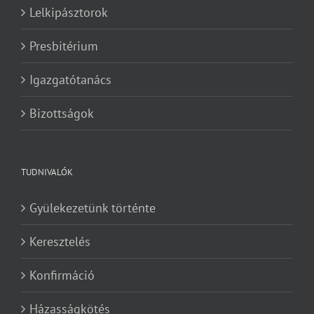
Lelkipásztorok
Presbitérium
Igazgatótanács
Bizottságok
TUDNIVALÓK
Gyülekezetünk történte
Keresztelés
Konfirmáció
Házasságkötés