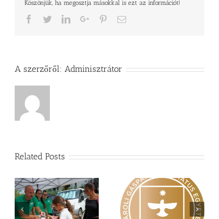
Köszönjük, ha megosztja másokkal is ezt az információt!
Facebook
Twitter
LinkedIn
Google+
Pinterest
Email
A szerzőről:
Adminisztrátor
Related Posts
Nagy érdeklődés övezi
Vasárnapi üzenet –
a