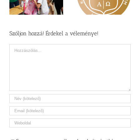
a Károli képzéseit
Zsoltárok 149
Szóljon hozzá! Érdekel a véleménye!
Hozzászólás