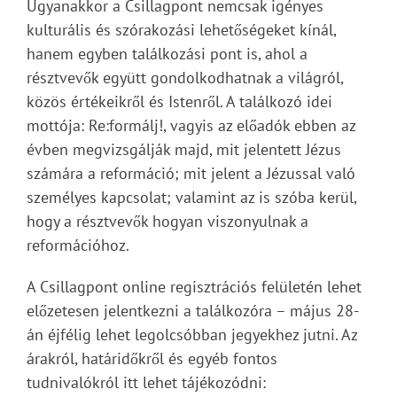
Ugyanakkor a Csillagpont nemcsak igényes
kulturális és szórakozási lehetőségeket kínál,
hanem egyben találkozási pont is, ahol a
résztvevők együtt gondolkodhatnak a világról,
közös értékeikről és Istenről. A találkozó idei
mottója: Re:formálj!, vagyis az előadók ebben az
évben megvizsgálják majd, mit jelentett Jézus
számára a reformáció; mit jelent a Jézussal való
személyes kapcsolat; valamint az is szóba kerül,
hogy a résztvevők hogyan viszonyulnak a
reformációhoz.
A Csillagpont online regisztrációs felületén lehet
előzetesen jelentkezni a találkozóra – május 28-
án éjfélig lehet legolcsóbban jegyekhez jutni. Az
árakról, határidőkről és egyéb fontos
tudnivalókról itt lehet tájékozódni: