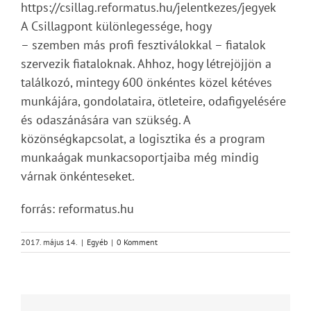
https://csillag.reformatus.hu/jelentkezes/jegyek
A Csillagpont különlegessége, hogy
– szemben más profi fesztiválokkal – fiatalok
szervezik fiataloknak. Ahhoz, hogy létrejöjjön a
találkozó, mintegy 600 önkéntes közel kétéves
munkájára, gondolataira, ötleteire, odafigyelésére
és odaszánására van szükség. A
közönségkapcsolat, a logisztika és a program
munkaágak munkacsoportjaiba még mindig
várnak önkénteseket.
forrás: reformatus.hu
2017. május 14.
|
Egyéb
|
0 Komment