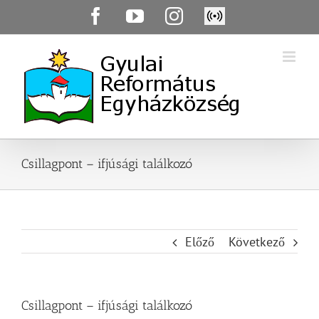
Skip
Facebook
YouTube
Instagram
Élő
to
közvetítés
content
Csillagpont – ifjúsági találkozó
Előző
Következő
Csillagpont – ifjúsági találkozó