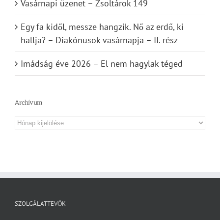
Vasárnapi üzenet – Zsoltárok 149
Egy fa kidől, messze hangzik. Nő az erdő, ki
hallja? – Diakónusok vasárnapja – II. rész
Imádság éve 2026 – El nem hagylak téged
Archívum
Archívum
SZOLGÁLATTEVŐK