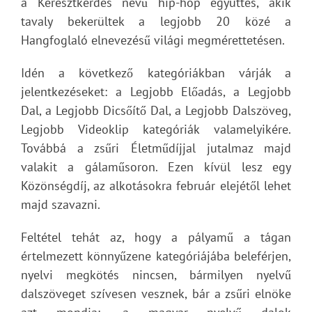
a Keresztkérdés nevű hip-hop együttes, akik
tavaly bekerültek a legjobb 20 közé a
Hangfoglaló elnevezésű világi megmérettetésen.
Idén a következő kategóriákban várják a
jelentkezéseket: a Legjobb Előadás, a Legjobb
Dal, a Legjobb Dicsőítő Dal, a Legjobb Dalszöveg,
Legjobb Videoklip kategóriák valamelyikére.
Továbbá a zsűri Életműdíjjal jutalmaz majd
valakit a gálaműsoron. Ezen kívül lesz egy
Közönségdíj, az alkotásokra február elejétől lehet
majd szavazni.
Feltétel tehát az, hogy a pályamű a tágan
értelmezett könnyűzene kategóriájába beleférjen,
nyelvi megkötés nincsen, bármilyen nyelvű
dalszöveget szívesen vesznek, bár a zsűri elnöke