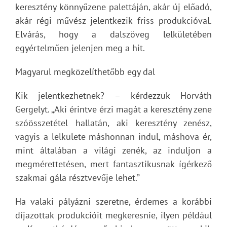
keresztény könnyűzene palettáján, akár új előadó,
akár régi művész jelentkezik friss produkcióval.
Elvárás, hogy a dalszöveg lelkületében
egyértelműen jelenjen meg a hit.
Magyarul megközelíthetőbb egy dal
Kik jelentkezhetnek? – kérdezzük Horváth
Gergelyt. „Aki érintve érzi magát a keresztény zene
szóösszetétel hallatán, aki keresztény zenész,
vagyis a lelkülete máshonnan indul, máshova ér,
mint általában a világi zenék, az induljon a
megmérettetésen, mert fantasztikusnak ígérkező
szakmai gála résztvevője lehet.”
Ha valaki pályázni szeretne, érdemes a korábbi
díjazottak produkcióit megkeresnie, ilyen például