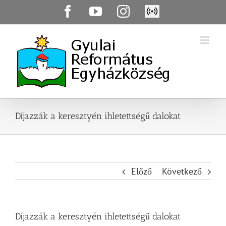
Skip
Facebook
YouTube
Instagram
Élő
to
közvetítés
content
Díjazzák a keresztyén ihletettségű dalokat
Előző
Következő
Díjazzák a keresztyén ihletettségű dalokat