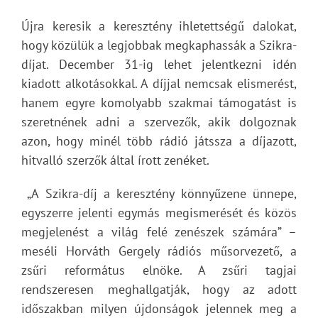
Újra keresik a keresztény ihletettségű dalokat,
hogy közülük a legjobbak megkaphassák a Szikra-
díjat. December 31-ig lehet jelentkezni idén
kiadott alkotásokkal. A díjjal nemcsak elismerést,
hanem egyre komolyabb szakmai támogatást is
szeretnének adni a szervezők, akik dolgoznak
azon, hogy minél több rádió játssza a díjazott,
hitvalló szerzők által írott zenéket.
„A Szikra-díj a keresztény könnyűzene ünnepe,
egyszerre jelenti egymás megismerését és közös
megjelenést a világ felé zenészek számára” –
meséli Horváth Gergely rádiós műsorvezető, a
zsűri református elnöke. A zsűri tagjai
rendszeresen meghallgatják, hogy az adott
időszakban milyen újdonságok jelennek meg a