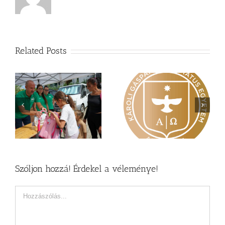
Related Posts
Nagy érdeklődés övezi
Vasárnapi üzenet –
a
a Károli képzéseit
Zsoltárok 149
Szóljon hozzá! Érdekel a véleménye!
Hozzászólás