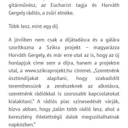
gitárművész, az Eucharist tagja és Horváth
Gergely rádiós, a zsűri elnöke.
Több lesz, mint egy díj
A jövőben nem csak a díjátadásra és a gálára
szorítkozna a Szikra projekt – magyarázza
Horváth Gergely, és már erre utal az is, hogy az új
honlapjuk címe sem a díjra, hanem a projektre
utal, a www.szikraprojekt.hu címmel. „Szeretnénk
ösztöndíjakat alapítani, hogy szabadidőt
teremthessünk a zenészeknek az alkotásra,
szeretnénk rádiókkal is szorosabb kapcsolatokat
kialakítani.” A rádiós piac színesedését várják,
bízva abban, hogy „talán több rádió lesz, ahol a
keresztény ihletettségű dalok megszólalhatnak
napközben.”