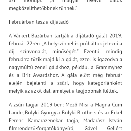
azt mondja: „a magyar nyelvű dalok
megközelíthetőbbnek tűnnek.”
Februárban lesz a díjátadó
A Várkert Bazárban tartják a díjátadó gálát 2019.
február 22-én. „A helyszínnel is próbáltuk jelezni a
díj színvonalát, minőségét.” Ezentúl mindig
februárra tűzik majd ki a gálát, ezzel is igazodva a
nagymúltú zenei gálákhoz, például a Grammyhez
és a Brit Awardshoz. A gála előtt még február
elején bejelenti a zsűri, hogy kategóriánként
melyik az az öt dal, amelyet a legjobbnak ítéltek.
A zsűri tagjai 2019-ben: Mező Misi a Magna Cum
Laude, Bolyki György a Bolyki Brothers és az Erkel
Ferenc Kamarazenekar tagja, Madarász István
filmrendező-forgatókönyvíró, Gável Gellért