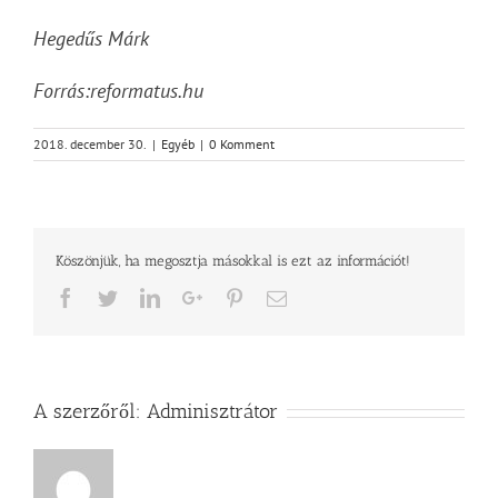
Hegedűs Márk
Forrás:reformatus.hu
2018. december 30.
|
Egyéb
|
0 Komment
Köszönjük, ha megosztja másokkal is ezt az információt!
Facebook
Twitter
LinkedIn
Google+
Pinterest
Email
A szerzőről:
Adminisztrátor