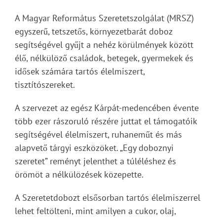
A Magyar Református Szeretetszolgálat (MRSZ)
egyszerű, tetszetős, környezetbarát doboz
segítségével gyűjt a nehéz körülmények között
élő, nélkülöző családok, betegek, gyermekek és
idősek számára tartós élelmiszert,
tisztítószereket.
A szervezet az egész Kárpát-medencében évente
több ezer rászoruló részére juttat el támogatóik
segítségével élelmiszert, ruhaneműt és más
alapvető tárgyi eszközöket. „Egy doboznyi
szeretet” reményt jelenthet a túléléshez és
örömöt a nélkülözések közepette.
A Szeretetdobozt elsősorban tartós élelmiszerrel
lehet feltölteni, mint amilyen a cukor, olaj,