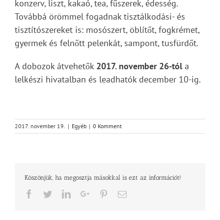
konzerv, liszt, kakaó, tea, fűszerek, édesség.
Továbbá örömmel fogadnak tisztálkodási- és
tisztítószereket is: mosószert, öblítőt, fogkrémet,
gyermek és felnőtt pelenkát, sampont, tusfürdőt.
A dobozok átvehetők
2017. november 26-tól
a
lelkészi hivatalban és leadhatók december 10-ig.
2017. november 19.
|
Egyéb
|
0 Komment
Köszönjük, ha megosztja másokkal is ezt az információt!
Facebook
Twitter
LinkedIn
Google+
Pinterest
Email