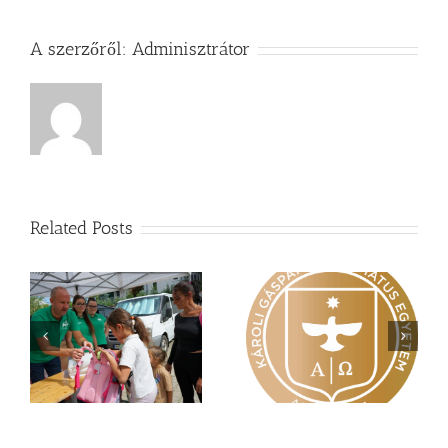
A szerzőről:
Adminisztrátor
Related Posts
Nagy érdeklődés övezi
Vasárnapi üzenet –
a
a Károli képzéseit
Zsoltárok 149