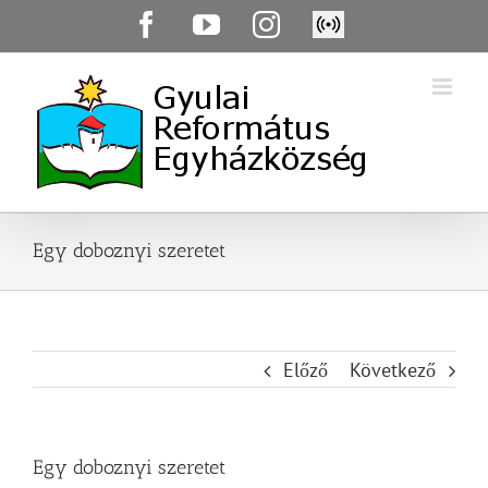
Skip
Facebook
YouTube
Instagram
Élő
to
közvetítés
content
Egy doboznyi szeretet
Előző
Következő
Egy doboznyi szeretet