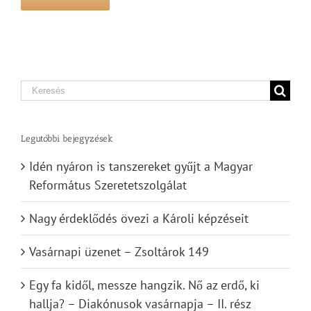
Search
for:
Legutóbbi bejegyzések
Idén nyáron is tanszereket gyűjt a Magyar
Református Szeretetszolgálat
Nagy érdeklődés övezi a Károli képzéseit
Vasárnapi üzenet – Zsoltárok 149
Egy fa kidől, messze hangzik. Nő az erdő, ki
hallja? – Diakónusok vasárnapja – II. rész