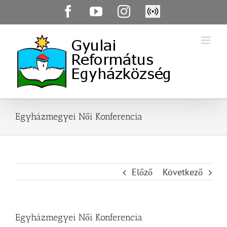
Skip
Facebook
YouTube
Instagram
Élő
to
közvetítés
content
Egyházmegyei Női Konferencia
Előző
Következő
Egyházmegyei Női Konferencia