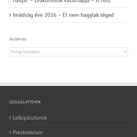
hallja? – Diakónusok vasárnapja – II. rész
Imádság éve 2026 – El nem hagylak téged
Archívum
Archívum
SZOLGÁLATTEVŐK
Lelkipásztorok
Presbitérium