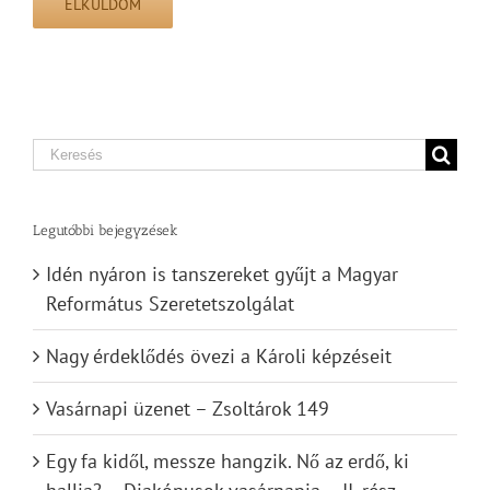
Search
for:
Legutóbbi bejegyzések
Idén nyáron is tanszereket gyűjt a Magyar
Református Szeretetszolgálat
Nagy érdeklődés övezi a Károli képzéseit
Vasárnapi üzenet – Zsoltárok 149
Egy fa kidől, messze hangzik. Nő az erdő, ki