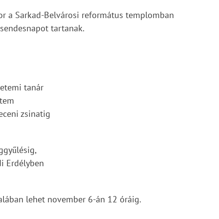
or a Sarkad-Belvárosi református templomban
csendesnapot tartanak.
yetemi tanár
etem
eceni zsinatig
ggyűlésig,
di Erdélyben
talában lehet november 6-án 12 óráig.