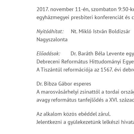
2017. november 11-én, szombaton 9:30-k
egyházmegyei presbiteri konferenciát és 
Nyitóáhítat:
Nt. Mikló István Boldizsár
Nagyszalonta
Előadások:
Dr. Baráth Béla Levente eg
Debreceni Református Hittudományi Egy
A Tiszántúl reformációja az 1567. évi debr
Dr. Bibza Gábor esperes
A marosvásárhelyi zsinattól a tordai orszá
avagy református tanfejlődés a XVI. száza
Az alkalom közös ebéddel zárul.
Jelentkezni a gyülekezetünk lelkészi hiva