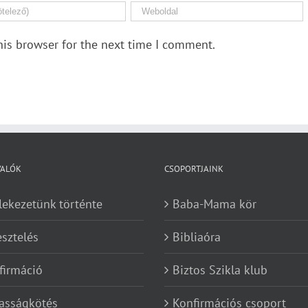
his browser for the next time I comment.
VALÓK
CSOPORTJAINK
lekezetünk történte
Baba-Mama kör
esztelés
Bibliaóra
firmáció
Biztos Szikla klub
asságkötés
Konfirmációs csoport