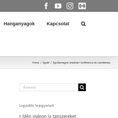
Facebook
YouTube
Instagram
Élő
közvetítés
Hanganyagok
Kapcsolat
Home
/
Egyéb
/
Egyházmegyei presbiteri konferencia és csendesnap
Search
for:
Legutóbbi bejegyzések
Idén nyáron is tanszereket