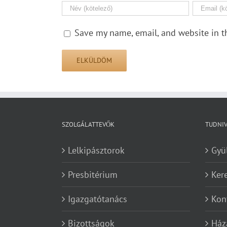
Save my name, email, and website in t
SZOLGÁLATTEVŐK
TUDNI
Lelkipásztorok
Gyü
Presbitérium
Ker
Igazgatótanács
Kon
Bizottságok
Ház