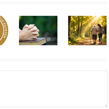
Egy fa kidől, messze
hangzik. Nő az erdő,
Imádság éve 2026
 üzenet –
ki hallja? –
El nem hagylak
rok 149
Diakónusok
téged
vasárnapja – II. rész