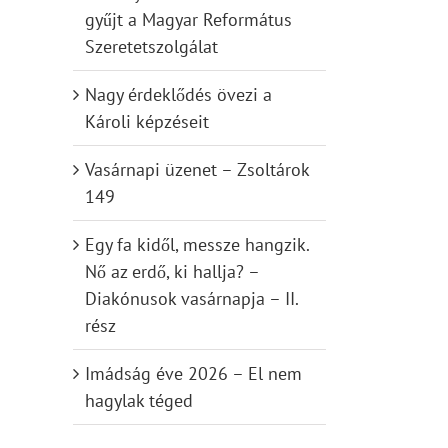
gyűjt a Magyar Református
Szeretetszolgálat
Nagy érdeklődés övezi a
Károli képzéseit
Vasárnapi üzenet – Zsoltárok
149
Egy fa kidől, messze hangzik.
Nő az erdő, ki hallja? –
Diakónusok vasárnapja – II.
rész
Imádság éve 2026 – El nem
hagylak téged