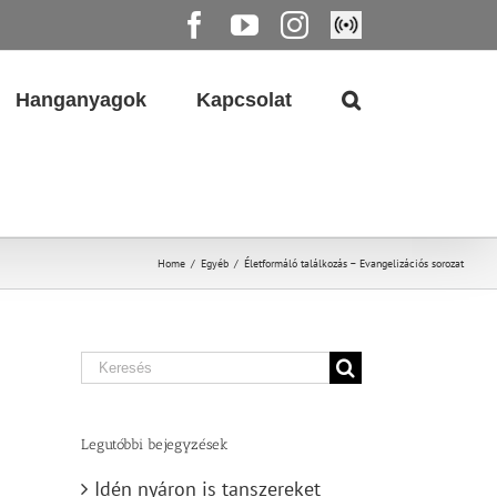
Facebook
YouTube
Instagram
Élő
közvetítés
Hanganyagok
Kapcsolat
Home
/
Egyéb
/
Életformáló találkozás – Evangelizációs sorozat
Search
for:
Legutóbbi bejegyzések
Idén nyáron is tanszereket