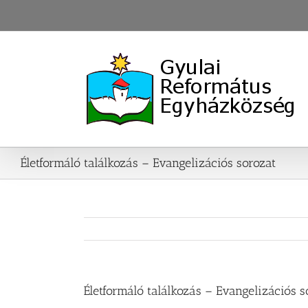
Skip
to
content
Életformáló találkozás – Evangelizációs sorozat
Életformáló találkozás – Evangelizációs s