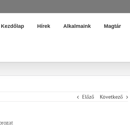
Kezdőlap
Hírek
Alkalmaink
Magtár
Előző
Következő
orozat