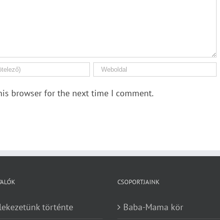
his browser for the next time I comment.
VALÓK
CSOPORTJAINK
lekezetünk történte
Baba-Mama kör