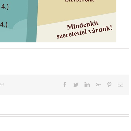
Facebook
Twitter
LinkedIn
Google+
Pinterest
Ema
ót!