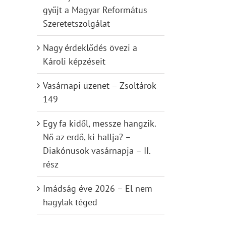
gyűjt a Magyar Református
Szeretetszolgálat
Nagy érdeklődés övezi a
Károli képzéseit
Vasárnapi üzenet – Zsoltárok
149
Egy fa kidől, messze hangzik.
Nő az erdő, ki hallja? –
Diakónusok vasárnapja – II.
rész
Imádság éve 2026 – El nem
hagylak téged