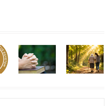
Egy fa kidől, messze
hangzik. Nő az erdő,
Imádság éve 2026
 üzenet –
ki hallja? –
El nem hagylak
rok 149
Diakónusok
téged
vasárnapja – II. rész