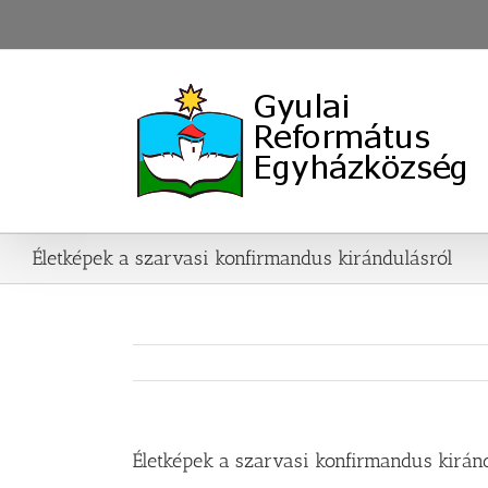
Skip
to
content
Életképek a szarvasi konfirmandus kirándulásról
Életképek a szarvasi konfirmandus kirán