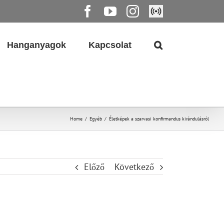
Facebook
YouTube
Instagram
Élő
közvetítés
Hanganyagok
Kapcsolat
Home
/
Egyéb
/
Életképek a szarvasi konfirmandus kirándulásról
Előző
Következő