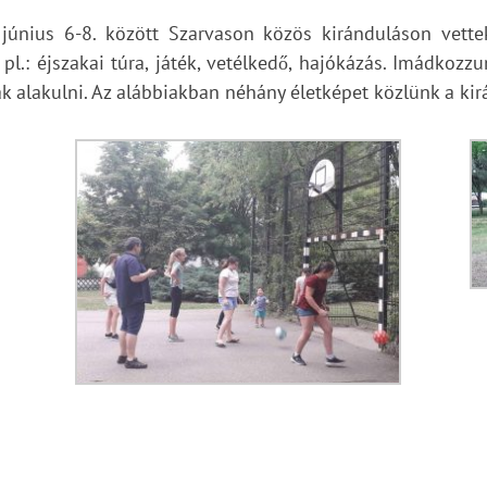
k június 6-8. között Szarvason közös kiránduláson vette
pl.: éjszakai túra, játék, vetélkedő, hajókázás. Imádkozz
k alakulni. Az alábbiakban néhány életképet közlünk a kir