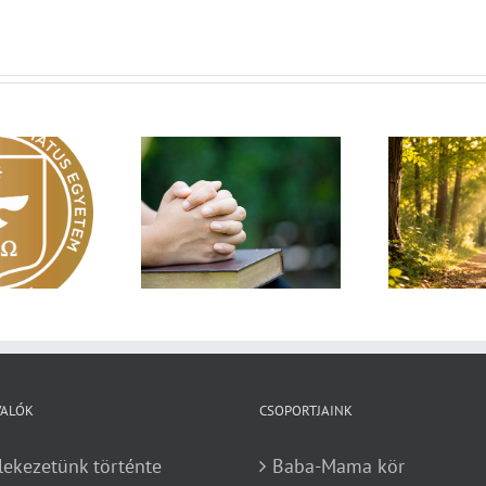
Egy fa kidől, messze
sárnapi üzenet –
Imá
hangzik. Nő az erdő, ki
Zsoltárok 149
n
hallja? – Diakónusok
vasárnapja – II. rész
VALÓK
CSOPORTJAINK
lekezetünk történte
Baba-Mama kör