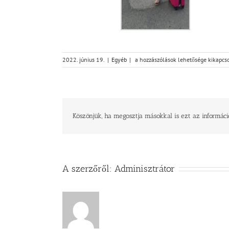
Életképek
2022. június 19.
|
Egyéb
|
a hozzászólások lehetősége kikapcs
a
szarvasi
konfirmandus
kirándulásról
bejegyzéshez
Köszönjük, ha megosztja másokkal is ezt az informáci
A szerzőről:
Adminisztrátor