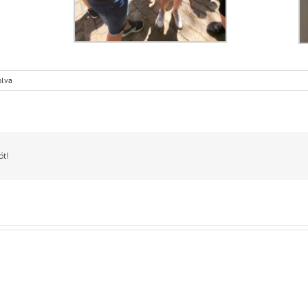
olva
ót!