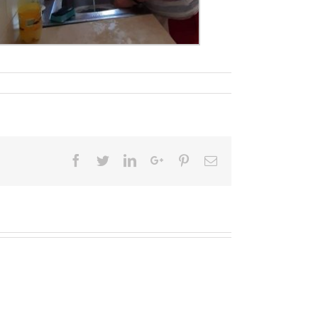
Facebook
Twitter
LinkedIn
Google+
Pinterest
Email