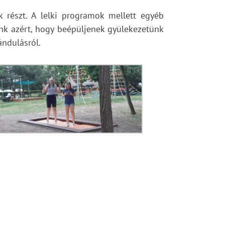
k részt. A lelki programok mellett egyéb
unk azért, hogy beépüljenek gyülekezetünk
ándulásról.