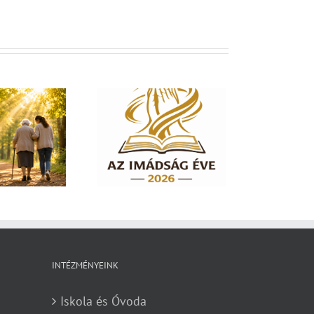
dság éve 2026 – El
em hagylak téged
INTÉZMÉNYEINK
Iskola és Óvoda