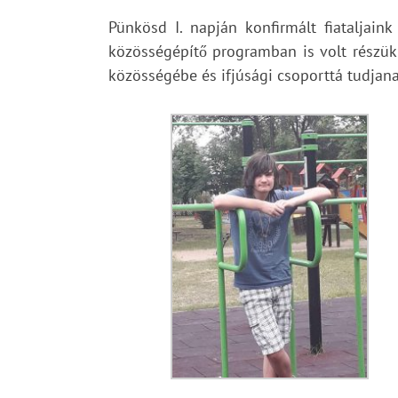
Pünkösd I. napján konfirmált fiataljain
közösségépítő programban is volt részük 
közösségébe és ifjúsági csoporttá tudjana