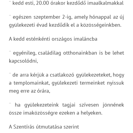
¨ kedd esti, 20.00 órakor kezdődő imaalkalmakkal
¨ egészen szeptember 2-ig, amely hónappal az új
gyülekezeti évad kezdődik el a közösségeinkben.
A kedd esténkénti országos imaláncba
¨ egyénileg, családilag otthonainkban is be lehet
kapcsolódni,
¨ de arra kérjük a csatlakozó gyülekezeteket, hogy
a templomainkat, gyülekezeti termeinket nyissuk
meg erre az órára,
¨ ha gyülekezeteink tagjai szívesen jönnének
össze imaközösségre ezeken a helyeken.
A Szentírás útmutatása szerint