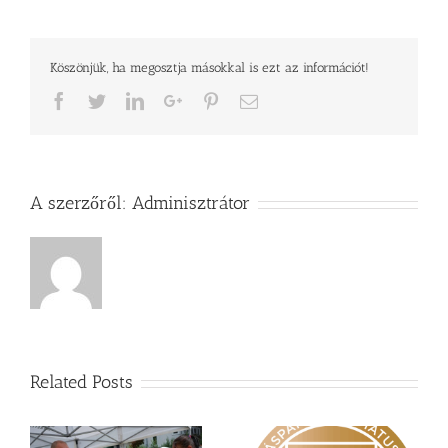
egyház
bejegyzéshez
Köszönjük, ha megosztja másokkal is ezt az információt!
Facebook
Twitter
LinkedIn
Google+
Pinterest
Email
A szerzőről:
Adminisztrátor
Related Posts