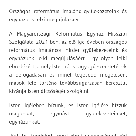
Országos református imalánc gyülekezeteink és
egyházunk lelki megújulásáért
A Magyarországi Református Egyház Missziói
Szolgálata 2024-ben, az élő Ige évében országos
református imaláncot hirdet gyülekezeteink és
egyházunk lelki megújulásáért. Egy olyan lelki
ébredésért, amely Isten ránk ragyogó szeretetének
a befogadásán és minél teljesebb megélésén,
mások felé történő továbbsugárzásán keresztül
kívánja Isten dicsőségét szolgálni.
Isten Igéjében bízunk, és Isten Igéjére bízzuk
magunkat, egymást, gyülekezeteinket,
egyházunkat:
„Kelj fel, tündökölj, mert eljött világosságod, rád