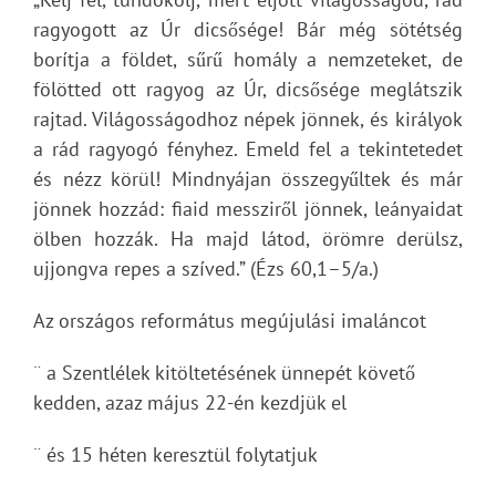
ragyogott az Úr dicsősége! Bár még sötétség
borítja a földet, sűrű homály a nemzeteket, de
fölötted ott ragyog az Úr, dicsősége meglátszik
rajtad. Világosságodhoz népek jönnek, és királyok
a rád ragyogó fényhez. Emeld fel a tekintetedet
és nézz körül! Mindnyájan összegyűltek és már
jönnek hozzád: fiaid messziről jönnek, leányaidat
ölben hozzák. Ha majd látod, örömre derülsz,
ujjongva repes a szíved.” (Ézs 60,1–5/a.)
Az országos református megújulási imaláncot
¨ a Szentlélek kitöltetésének ünnepét követő
kedden, azaz május 22-én kezdjük el
¨ és 15 héten keresztül folytatjuk