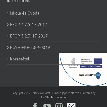
INTÉZMÉNYEINK
Iskola és Óvoda
EFOP-3.2.5-17-2017
EFOP-3.2.3.-17-2017
EGYH-EKF-20-P-0039
Közzététel
Copyright 2012 - 2019 Gyularef | Minden jog fenntartva | Powered by
Ügyfélút.hu marketing
Facebook
YouTube
Instagram
Élő