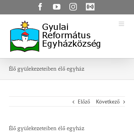
Skip
Facebook
YouTube
Instagram
Élő
to
közvetítés
content
Élő gyülekezeteiben élő egyház
Előző
Következő
Élő gyülekezeteiben élő egyház