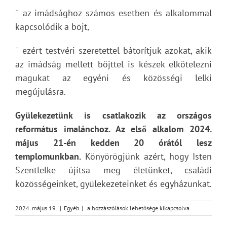
¨ az imádsághoz számos esetben és alkalommal
kapcsolódik a böjt,
¨ ezért testvéri szeretettel bátorítjuk azokat, akik
az imádság mellett böjttel is készek elkötelezni
magukat az egyéni és közösségi lelki
megújulásra.
Gyülekezetünk is csatlakozik az országos
református imalánchoz. Az első alkalom 2024.
május 21-én kedden 20 órától lesz
templomunkban.
Könyörögjünk azért, hogy Isten
Szentlelke újítsa meg életünket, családi
közösségeinket, gyülekezeteinket és egyházunkat.
Élő
2024. május 19.
|
Egyéb
|
a hozzászólások lehetősége kikapcsolva
gyülekezeteiben
élő