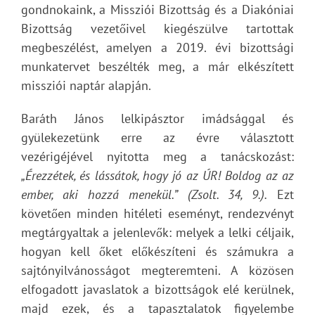
gondnokaink, a Missziói Bizottság és a Diakóniai
Bizottság vezetőivel kiegészülve tartottak
megbeszélést, amelyen a 2019. évi bizottsági
munkatervet beszélték meg, a már elkészített
missziói naptár alapján.
Baráth János lelkipásztor imádsággal és
gyülekezetünk erre az évre választott
vezérigéjével nyitotta meg a tanácskozást:
„Érezzétek, és lássátok, hogy jó az ÚR! Boldog az az
ember, aki hozzá menekül.” (Zsolt. 34, 9.).
Ezt
követően minden hitéleti eseményt, rendezvényt
megtárgyaltak a jelenlevők: melyek a lelki céljaik,
hogyan kell őket előkészíteni és számukra a
sajtónyilvánosságot megteremteni. A közösen
elfogadott javaslatok a bizottságok elé kerülnek,
majd ezek, és a tapasztalatok figyelembe