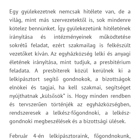
Egy gyülekezetnek nemcsak hitélete van, de a
világ, mint más szervezetektől is, sok mindenre
kötelez bennünket. Így gyülekezetünk hitéletének
irányítása és intézményeinek működtetése
sokrétű feladat, ezért szakmailag is felkészült
vezetőket kíván. Az egyházközség lelki és anyagi
életének irányítása, mint tudjuk, a presbitérium
feladata. A presbiterek közül kerülnek ki a
lelkipásztort segítő gondnokok, a bizottságok
elnökei és tagjai, ha kell szakmai, segítséget
nyújthatnak „külsősök” is. Hogy minden rendben
és tervszerűen történjék az egyházközségben,
rendszeresek a lelkész-főgondnoki, a lelkész-
gondnoki megbeszélések és a bizottsági ülések.
Február 4-én lelkipásztoraink, főgondnokunk,