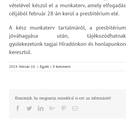
vételével készül el a munkaterv, amely elfogadás
céljából február 28-án kerül a presbitérium elé.
A kész munkaterv tartalmáról, a presbitérium
jóváhagyása után, tájékozódhatnak
gyülekezetünk tagjai Híradónkon és honlapunkon
keresztül.
2019. február 10.
|
Egyéb
|
0 Komment
Köszönjük, ha megosztja másokkal is ezt az információt!
Facebook
Twitter
LinkedIn
Google+
Pinterest
Email