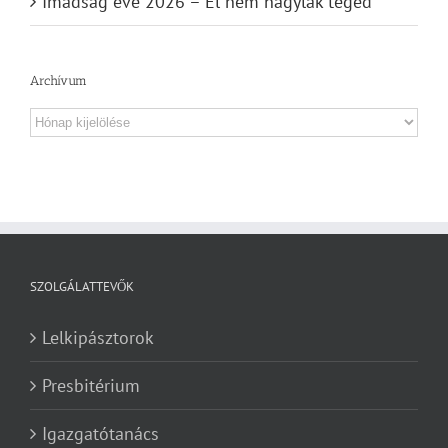
Imádság éve 2026 – El nem hagylak téged
Archívum
Archívum
SZOLGÁLATTEVŐK
Lelkipásztorok
Presbitérium
Igazgatótanács