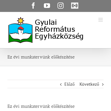
Skip
Facebook
YouTube
Instagram
Élő
to
közvetítés
content
Ez évi munkatervünk előkészítése
Előző
Következő
Ez évi munkatervünk előkészítése