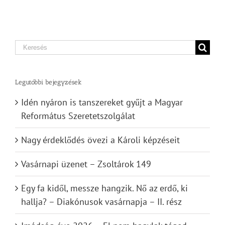
Search
for:
Legutóbbi bejegyzések
Idén nyáron is tanszereket gyűjt a Magyar
Református Szeretetszolgálat
Nagy érdeklődés övezi a Károli képzéseit
Vasárnapi üzenet – Zsoltárok 149
Egy fa kidől, messze hangzik. Nő az erdő, ki
hallja? – Diakónusok vasárnapja – II. rész