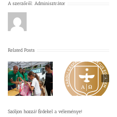
A szerzőről:
Adminisztrátor
Related Posts
Nagy érdeklődés övezi
Vasárnapi üzenet –
a
a Károli képzéseit
Zsoltárok 149
Szóljon hozzá! Érdekel a véleménye!