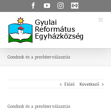
Skip
Facebook
YouTube
Instagram
Élő
to
közvetítés
content
Gondnok és a presbiterválasztás
Előző
Következő
Gondnok és a presbiterválasztás