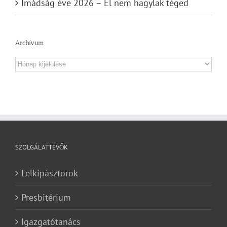
Imádság éve 2026 – El nem hagylak téged
Archívum
Archívum
SZOLGÁLATTEVŐK
Lelkipásztorok
Presbitérium
Igazgatótanács