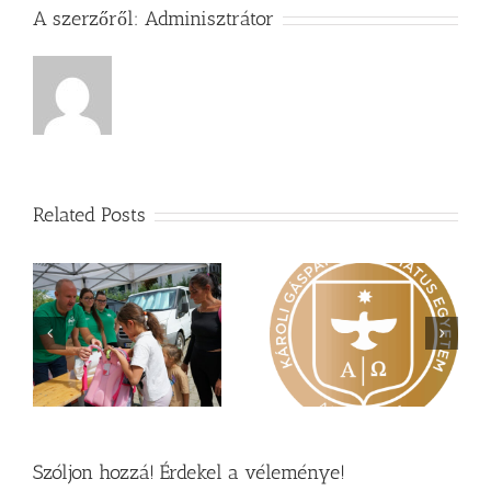
A szerzőről:
Adminisztrátor
Related Posts
Nagy érdeklődés övezi
Vasárnapi üzenet –
a
a Károli képzéseit
Zsoltárok 149
Szóljon hozzá! Érdekel a véleménye!