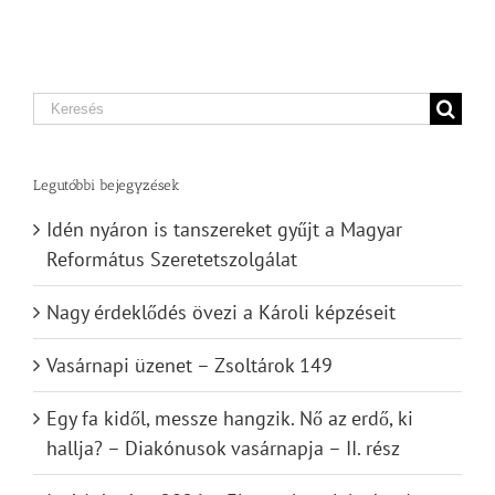
Search
for:
Legutóbbi bejegyzések
Idén nyáron is tanszereket gyűjt a Magyar
Református Szeretetszolgálat
Nagy érdeklődés övezi a Károli képzéseit
Vasárnapi üzenet – Zsoltárok 149
Egy fa kidől, messze hangzik. Nő az erdő, ki
hallja? – Diakónusok vasárnapja – II. rész