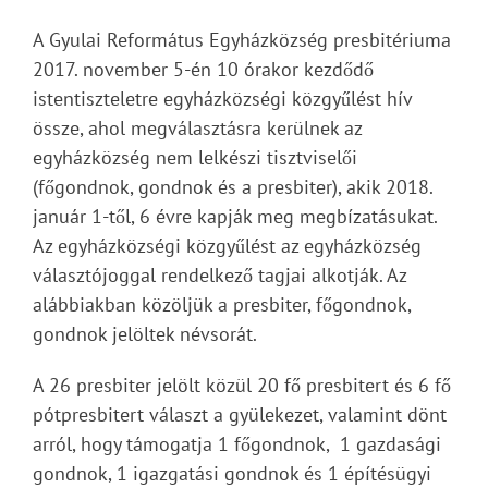
A Gyulai Református Egyházközség presbitériuma
2017. november 5-én 10 órakor kezdődő
istentiszteletre egyházközségi közgyűlést hív
össze, ahol megválasztásra kerülnek az
egyházközség nem lelkészi tisztviselői
(főgondnok, gondnok és a presbiter), akik 2018.
január 1-től, 6 évre kapják meg megbízatásukat.
Az egyházközségi közgyűlést az egyházközség
választójoggal rendelkező tagjai alkotják. Az
alábbiakban közöljük a presbiter, főgondnok,
gondnok jelöltek névsorát.
A 26 presbiter jelölt közül 20 fő presbitert és 6 fő
pótpresbitert választ a gyülekezet, valamint dönt
arról, hogy támogatja 1 főgondnok, 1 gazdasági
gondnok, 1 igazgatási gondnok és 1 építésügyi