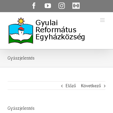
Skip
Facebook
YouTube
Instagram
Élő
to
közvetítés
content
Gyászjelentés
Előző
Következő
Gyászjelentés