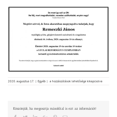
Gyászjelentés
2020. augusztus 17.
|
Egyéb
|
a hozzászólások lehetősége kikapcsolva
bejegyzéshez
Köszönjük, ha megosztja másokkal is ezt az információt!