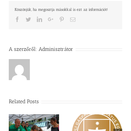
kezében”című
Köszönjük, ha megosztja másokkal is ezt az információt!
adásában
bejegyzéshez
Facebook
Twitter
LinkedIn
Google+
Pinterest
Email
A szerzőről:
Adminisztrátor
Related Posts