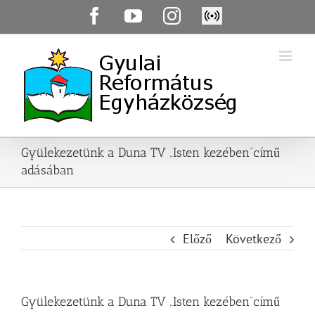
Skip
Facebook
YouTube
Instagram
Élő
to
közvetítés
content
Gyülekezetünk a Duna TV „Isten kezében”című
adásában
Előző
Következő
Gyülekezetünk a Duna TV „Isten kezében”című