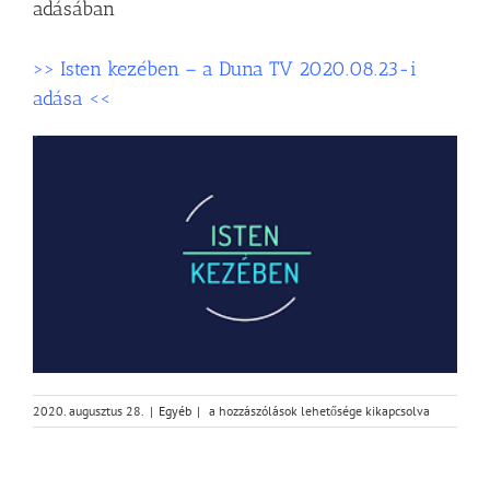
adásában
>> Isten kezében – a Duna TV 2020.08.23-i
adása <<
Gyülekezetünk
2020. augusztus 28.
|
Egyéb
|
a hozzászólások lehetősége kikapcsolva
a
Duna
TV
„Isten