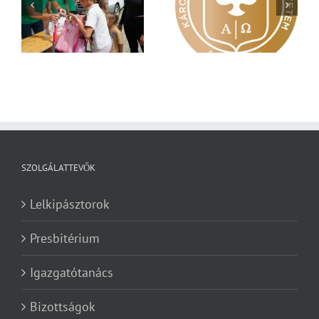
Nagy érdeklődés övezi
Vasárnapi üzenet –
a
a Károli képzéseit
Zsoltárok 149
SZOLGÁLATTEVŐK
Lelkipásztorok
Presbitérium
Igazgatótanács
Bizottságok