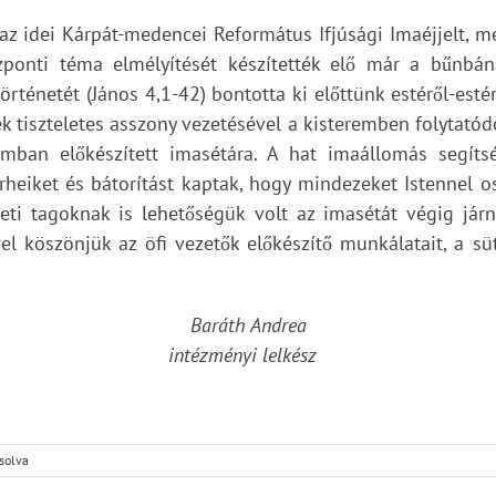
z idei Kárpát-medencei Református Ifjúsági Imaéjjelt, m
ponti téma elmélyítését készítették elő már a bűnbánat
örténetét (János 4,1-42) bontotta ki előttünk estéről-estér
 tiszteletes asszony vezetésével a kisteremben folytatódo
mban előkészített imasétára. A hat imaállomás segíts
rheiket és bátorítást kaptak, hogy mindezeket Istennel o
zeti tagoknak is lehetőségük volt az imasétát végig já
vel köszönjük az öfi vezetők előkészítő munkálatait, a
Baráth Andrea
intézményi lelkész
solva