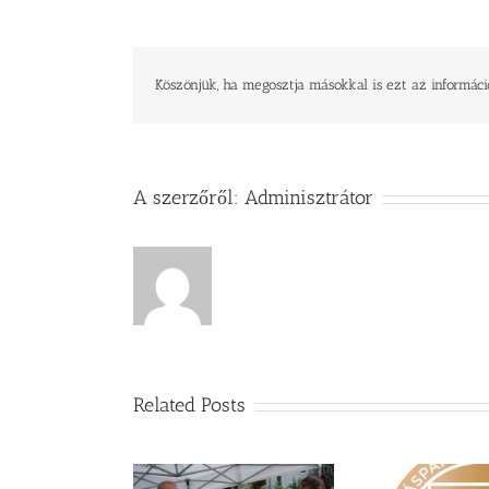
jelenlétében
–
imaéjjel
gyülekezetünkben
bejegyzéshez
Köszönjük, ha megosztja másokkal is ezt az informáci
A szerzőről:
Adminisztrátor
Related Posts