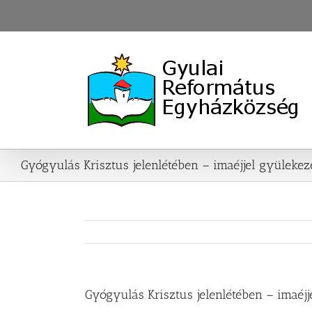
Skip
to
content
Gyógyulás Krisztus jelenlétében – imaéjjel gyüleke
Gyógyulás Krisztus jelenlétében – imaéj