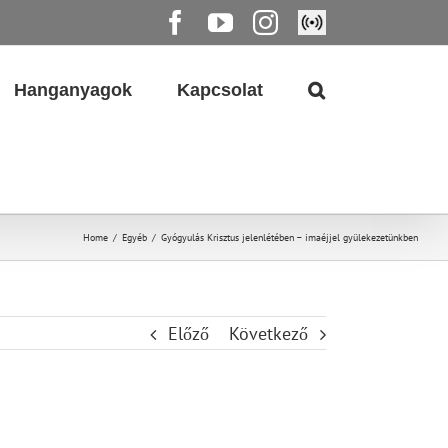
Facebook
YouTube
Instagram
Élő
közvetítés
Hanganyagok
Kapcsolat
Home
/
Egyéb
/
Gyógyulás Krisztus jelenlétében – imaéjjel gyülekezetünkben
Előző
Következő