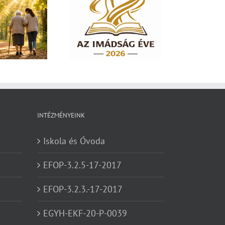
dság éve 2026 – El
em hagylak téged
INTÉZMÉNYEINK
Iskola és Óvoda
EFOP-3.2.5-17-2017
EFOP-3.2.3.-17-2017
EGYH-EKF-20-P-0039