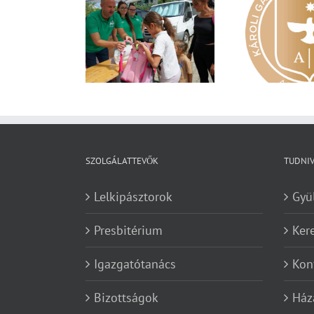
dén nyáron is
Nagy érdeklődés övezi a
Va
zereket gyűjt a
Károli képzéseit
yar Református
retetszolgálat
SZOLGÁLATTEVŐK
TUDNI
Lelkipásztorok
Gyü
Presbitérium
Ker
Igazgatótanács
Kon
Bizottságok
Ház