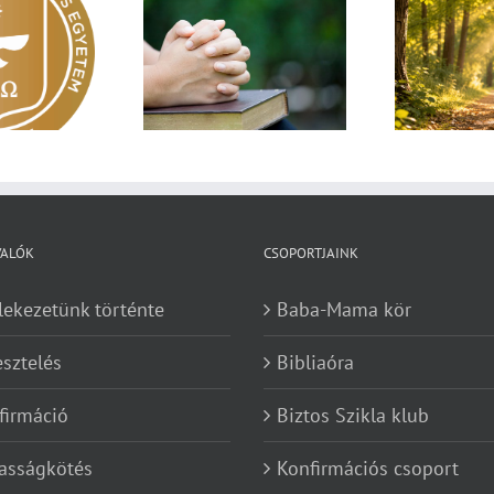
Egy fa kidől, messze
sárnapi üzenet –
Imá
hangzik. Nő az erdő, ki
Zsoltárok 149
n
hallja? – Diakónusok
vasárnapja – II. rész
VALÓK
CSOPORTJAINK
lekezetünk történte
Baba-Mama kör
esztelés
Bibliaóra
firmáció
Biztos Szikla klub
asságkötés
Konfirmációs csoport