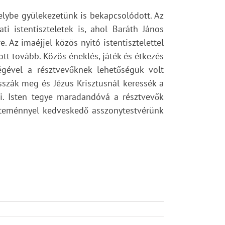
elybe gyülekezetünk is bekapcsolódott. Az
i istentiszteletek is, ahol Baráth János
e. Az imaéjjel közös nyitó istentisztelettel
tt tovább. Közös éneklés, játék és étkezés
égével a résztvevőknek lehetőségük volt
sszák meg és Jézus Krisztusnál keressék a
rni. Isten tegye maradandóvá a résztvevők
 süteménnyel kedveskedő asszonytestvérünk