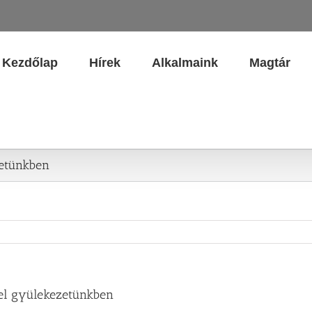
Kezdőlap
Hírek
Alkalmaink
Magtár
zetünkben
jel gyülekezetünkben