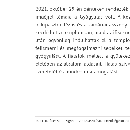
2021. október 29-én pénteken rendezték a
imaéjjel témája a Gyógyulás volt. A köz
lelkipásztor, Jézus és a samáriai asszony t
kezdődött a templomban, majd az ifiseknek
után egyénileg indulhattak el a templo
felismerni és megfogalmazni sebeiket, te
gyógyulást. A fiatalok mellett a gyüleke
életében az alkalom áldásait. Hálás szív
szeretetét és minden imatámogatást.
Gyógyulás
2021. október 31.
|
Egyéb
|
a hozzászólások lehetősége kikapc
Krisztus