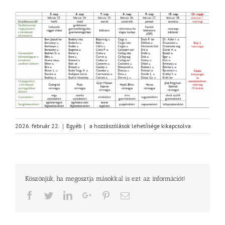
Gyülekezeti
2026. február 22.
|
Egyéb
|
a hozzászólások lehetősége kikapcsolva
böjti
imanaptár
bejegyzéshez
Köszönjük, ha megosztja másokkal is ezt az információt!
Facebook
Twitter
LinkedIn
Google+
Pinterest
Email