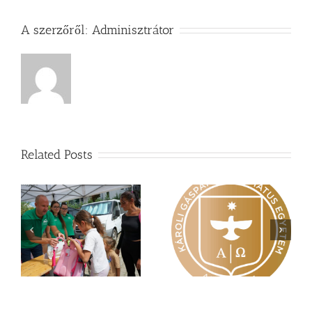
A szerzőről:
Adminisztrátor
Related Posts
Nagy érdeklődés övezi
Vasárnapi üzenet –
a
a Károli képzéseit
Zsoltárok 149