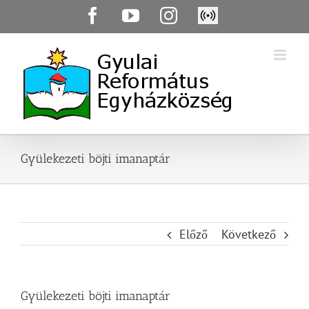
Skip
Facebook
YouTube
Instagram
Élő
to
közvetítés
content
Gyülekezeti böjti imanaptár
Előző
Következő
Gyülekezeti böjti imanaptár